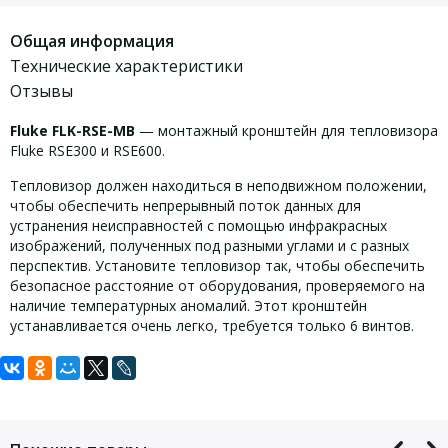
Общая информация
Технические характеристики
Отзывы
Fluke FLK-RSE-MB
— монтажный кронштейн для тепловизора
Fluke RSE300 и RSE600.
Тепловизор должен находиться в неподвижном положении,
чтобы обеспечить непрерывный поток данных для
устранения неисправностей с помощью инфракрасных
изображений, полученных под разными углами и с разных
перспектив. Установите тепловизор так, чтобы обеспечить
безопасное расстояние от оборудования, проверяемого на
наличие температурных аномалий. Этот кронштейн
устанавливается очень легко, требуется только 6 винтов.
Задать вопрос
Технические характеристики
кронштейна Fluke FLK-RSE-MB:
Для того, что бы наш специалист связался с Вами, пожалуйста,
оставьте Ваши контактные данные