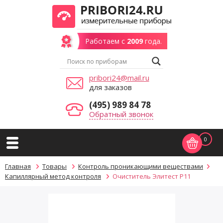
Работаем с
2009
года.
pribori24@mail.ru
для заказов
(495) 989 84 78
Обратный звонок
0
Главная
Товары
Контроль проникающими веществами
Капиллярный метод контроля
Очиститель Элитест Р11