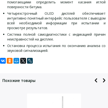
помогающими определить момент касания иглой
поверхности битума.
Четырехстрочный OLED дисплей обеспечивает
интуитивно понятный интерфейс пользователя с выводом
всей необходимой информации при испытании и
просмотре результатов.
Система полной самодиагностики с индикацией причин
неисправностей на дисплее.
Остановка процесса испытания по окончанию анализа со
звуковой сигнализацией.
Задать вопрос
Технические характеристики ЛинтеЛ
Комплект поставки ЛинтеЛ ПН-20Е:
Оборудование, рекомендуемое для
аттестации (в комплект поставки
ПН-20Е:
не
Для того, что бы наш специалист связался с Вами, пожалуйста,
Аппарат для определения
входит
)
оставьте Ваши контактные данные
пенетрации нефтепродуктов
1 шт.
Похожие товары
Диапазон пенетрации*
0 до 630 единиц пенетрации
ЛинтеЛ® ПН-20
Средства измерений, применяемые при аттестации должны
Стержень тарировочный, 63
пройти государственную поверку по ГОСТ 8.513-84 и иметь
Точностные характеристики
1 шт.
мм
свидетельство о поверке (протоколы, клейма) с не истекшим
Погрешность измерителя
сроком действия.
не более ± 0,1 мм
Стержень тарировочный,
перемещения
1 шт.
40мм
1