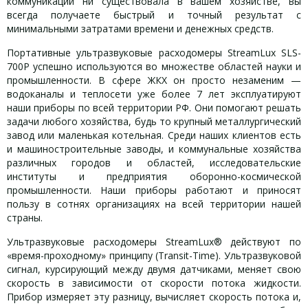
коммуникаций ни существовала в вашем хозяйстве, вы
всегда получаете быстрый и точный результат с
минимальными затратами времени и денежных средств.
Портативные ультразвуковые расходомеры StreamLux SLS-
700P успешно используются во множестве областей науки и
промышленности. В сфере ЖКХ он просто незаменим —
водоканалы и теплосети уже более 7 лет эксплуатируют
наши приборы по всей территории РФ. Они помогают решать
задачи любого хозяйства, будь то крупный металлургический
завод или маленькая котельная. Среди наших клиентов есть
и машиностроительные заводы, и коммунальные хозяйства
различных городов и областей, исследовательские
институты и предприятия оборонно-космической
промышленности. Наши приборы работают и приносят
пользу в сотнях организациях на всей территории нашей
страны.
Ультразвуковые расходомеры StreamLux® действуют по
«время-проходному» принципу (Transit-Time). Ультразвуковой
сигнал, курсирующий между двумя датчиками, меняет свою
скорость в зависимости от скорости потока жидкости.
Прибор измеряет эту разницу, вычисляет скорость потока и,