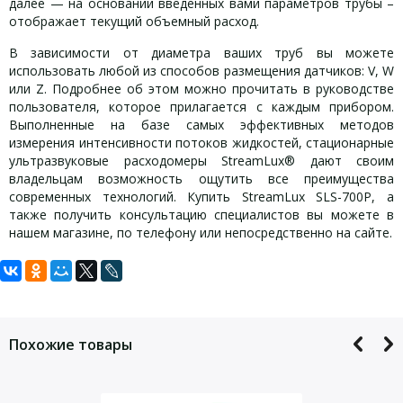
далее — на основании введенных вами параметров трубы –
отображает текущий объемный расход.
В зависимости от диаметра ваших труб вы можете
использовать любой из способов размещения датчиков: V, W
или Z. Подробнее об этом можно прочитать в руководстве
пользователя, которое прилагается с каждым прибором.
Выполненные на базе самых эффективных методов
измерения интенсивности потоков жидкостей, стационарные
ультразвуковые расходомеры StreamLux® дают своим
владельцам возможность ощутить все преимущества
современных технологий. Купить StreamLux SLS-700P, а
также получить консультацию специалистов вы можете в
нашем магазине, по телефону или непосредственно на сайте.
Задать вопрос
Технические характеристики:
Комплектация:
Для того, что бы наш специалист связался с Вами, пожалуйста,
расходомер SLS-700P в силиконовом ударопрочном чехле,
Ду
15 — 700 мм
оставьте Ваши контактные данные
трубопровода
комплекты кабелей,
Похожие товары
Погрешность
блок питания 220/12В,
измерения
Не более 2%
дата-кабель,
расхода