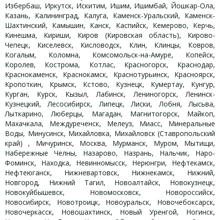
Избербаш, Иркутск, Искитим, Ишим, Ишимбай, Йошкар-Ола,
Казань, Калининград, Калуга, Каменск-Уральский, Каменск-
Шахтинский, Камышин, Канск, Каспийск, Кемерово, Керчь,
Кинешма, Кириши, Киров (Кировская область), Кирово-
Чепецк, Киселевск, Кисловодск, Клин, Клинцы, Ковров,
Когалым, Коломна, Комсомольск-на-Амуре, Копейск,
Королев, Кострома, Котлас, Красногорск, Краснодар,
Краснокаменск, Краснокамск, Краснотурьинск, Красноярск,
Кропоткин, Крымск, Кстово, Кузнецк, Кумертау, Кунгур,
Курган, Курск, Кызыл, Лабинск, Лениногорск, Ленинск-
Кузнецкий, Лесосибирск, Липецк, Лиски, Лобня, Лысьва,
Лыткарино, Люберцы, Магадан, Магнитогорск, Майкоп,
Махачкала, Междуреченск, Мелеуз, Миасс, Минеральные
Воды, Минусинск, Михайловка, Михайловск (Ставропольский
край) , Мичуринск, Москва, Мурманск, Муром, Мытищи,
Набережные Челны, Назарово, Назрань, Нальчик, Наро-
Фоминск, Находка, Невинномысск, Нерюнгри, Нефтекамск,
Нефтеюганск, Нижневартовск, Нижнекамск, Нижний,
Новгород, Нижний Тагил, Новоалтайск, Новокузнецк,
Новокуйбышевск, Новомосковск, Новороссийск,
Новосибирск, Новотроицк, Новоуральск, Новочебоксарск,
Новочеркасск, Новошахтинск, Новый Уренгой, Ногинск,