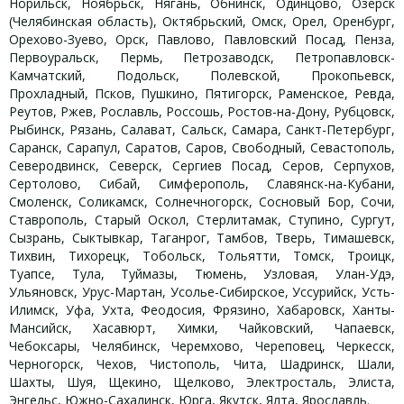
Норильск, Ноябрьск, Нягань, Обнинск, Одинцово, Озерск
(Челябинская область), Октябрьский, Омск, Орел, Оренбург,
Орехово-Зуево, Орск, Павлово, Павловский Посад, Пенза,
Первоуральск, Пермь, Петрозаводск, Петропавловск-
Камчатский, Подольск, Полевской, Прокопьевск,
Прохладный, Псков, Пушкино, Пятигорск, Раменское, Ревда,
Реутов, Ржев, Рославль, Россошь, Ростов-на-Дону, Рубцовск,
Рыбинск, Рязань, Салават, Сальск, Самара, Санкт-Петербург,
Саранск, Сарапул, Саратов, Саров, Свободный, Севастополь,
Северодвинск, Северск, Сергиев Посад, Серов, Серпухов,
Сертолово, Сибай, Симферополь, Славянск-на-Кубани,
Смоленск, Соликамск, Солнечногорск, Сосновый Бор, Сочи,
Ставрополь, Старый Оскол, Стерлитамак, Ступино, Сургут,
Сызрань, Сыктывкар, Таганрог, Тамбов, Тверь, Тимашевск,
Тихвин, Тихорецк, Тобольск, Тольятти, Томск, Троицк,
Туапсе, Тула, Туймазы, Тюмень, Узловая, Улан-Удэ,
Ульяновск, Урус-Мартан, Усолье-Сибирское, Уссурийск, Усть-
Илимск, Уфа, Ухта, Феодосия, Фрязино, Хабаровск, Ханты-
Мансийск, Хасавюрт, Химки, Чайковский, Чапаевск,
Чебоксары, Челябинск, Черемхово, Череповец, Черкесск,
Черногорск, Чехов, Чистополь, Чита, Шадринск, Шали,
Шахты, Шуя, Щекино, Щелково, Электросталь, Элиста,
Энгельс, Южно-Сахалинск, Юрга, Якутск, Ялта, Ярославль.