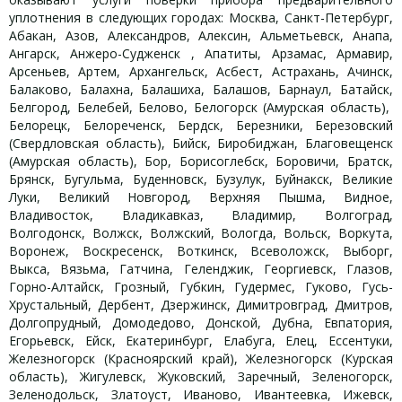
уплотнения в следующих городах: Москва, Санкт-Петербург,
Абакан, Азов, Александров, Алексин, Альметьевск, Анапа,
Ангарск, Анжеро-Судженск , Апатиты, Арзамас, Армавир,
Арсеньев, Артем, Архангельск, Асбест, Астрахань, Ачинск,
Балаково, Балахна, Балашиха, Балашов, Барнаул, Батайск,
Белгород, Белебей, Белово, Белогорск (Амурская область),
Белорецк, Белореченск, Бердск, Березники, Березовский
(Свердловская область), Бийск, Биробиджан, Благовещенск
(Амурская область), Бор, Борисоглебск, Боровичи, Братск,
Брянск, Бугульма, Буденновск, Бузулук, Буйнакск, Великие
Луки, Великий Новгород, Верхняя Пышма, Видное,
Владивосток, Владикавказ, Владимир, Волгоград,
Волгодонск, Волжск, Волжский, Вологда, Вольск, Воркута,
Воронеж, Воскресенск, Воткинск, Всеволожск, Выборг,
Выкса, Вязьма, Гатчина, Геленджик, Георгиевск, Глазов,
Горно-Алтайск, Грозный, Губкин, Гудермес, Гуково, Гусь-
Хрустальный, Дербент, Дзержинск, Димитровград, Дмитров,
Долгопрудный, Домодедово, Донской, Дубна, Евпатория,
Егорьевск, Ейск, Екатеринбург, Елабуга, Елец, Ессентуки,
Железногорск (Красноярский край), Железногорск (Курская
область), Жигулевск, Жуковский, Заречный, Зеленогорск,
Зеленодольск, Златоуст, Иваново, Ивантеевка, Ижевск,