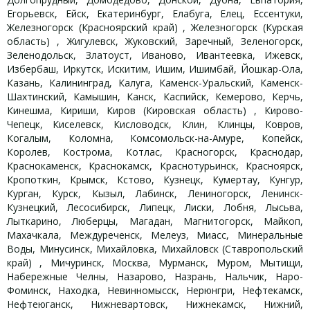
Егорьевск, Ейск, Екатеринбург, Елабуга, Елец, Ессентуки,
Железногорск (Красноярский край) , Железногорск (Курская
область) , Жигулевск, Жуковский, Заречный, Зеленогорск,
Зеленодольск, Златоуст, Иваново, Ивантеевка, Ижевск,
Избербаш, Иркутск, Искитим, Ишим, Ишимбай, Йошкар-Ола,
Казань, Калининград, Калуга, Каменск-Уральский, Каменск-
Шахтинский, Камышин, Канск, Каспийск, Кемерово, Керчь,
Кинешма, Кириши, Киров (Кировская область) , Кирово-
Чепецк, Киселевск, Кисловодск, Клин, Клинцы, Ковров,
Когалым, Коломна, Комсомольск-на-Амуре, Копейск,
Королев, Кострома, Котлас, Красногорск, Краснодар,
Краснокаменск, Краснокамск, Краснотурьинск, Красноярск,
Кропоткин, Крымск, Кстово, Кузнецк, Кумертау, Кунгур,
Курган, Курск, Кызыл, Лабинск, Лениногорск, Ленинск-
Кузнецкий, Лесосибирск, Липецк, Лиски, Лобня, Лысьва,
Лыткарино, Люберцы, Магадан, Магнитогорск, Майкоп,
Махачкала, Междуреченск, Мелеуз, Миасс, Минеральные
Воды, Минусинск, Михайловка, Михайловск (Ставропольский
край) , Мичуринск, Москва, Мурманск, Муром, Мытищи,
Набережные Челны, Назарово, Назрань, Нальчик, Наро-
Фоминск, Находка, Невинномысск, Нерюнгри, Нефтекамск,
Нефтеюганск, Нижневартовск, Нижнекамск, Нижний,