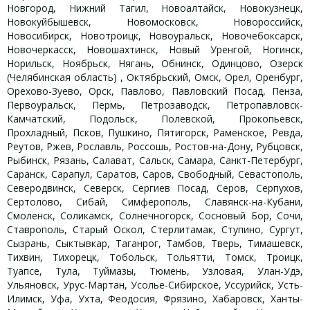
Новгород, Нижний Тагил, Новоалтайск, Новокузнецк,
Новокуйбышевск, Новомосковск, Новороссийск,
Новосибирск, Новотроицк, Новоуральск, Новочебоксарск,
Новочеркасск, Новошахтинск, Новый Уренгой, Ногинск,
Норильск, Ноябрьск, Нягань, Обнинск, Одинцово, Озерск
(Челябинская область) , Октябрьский, Омск, Орел, Оренбург,
Орехово-Зуево, Орск, Павлово, Павловский Посад, Пенза,
Первоуральск, Пермь, Петрозаводск, Петропавловск-
Камчатский, Подольск, Полевской, Прокопьевск,
Прохладный, Псков, Пушкино, Пятигорск, Раменское, Ревда,
Реутов, Ржев, Рославль, Россошь, Ростов-на-Дону, Рубцовск,
Рыбинск, Рязань, Салават, Сальск, Самара, Санкт-Петербург,
Саранск, Сарапул, Саратов, Саров, Свободный, Севастополь,
Северодвинск, Северск, Сергиев Посад, Серов, Серпухов,
Сертолово, Сибай, Симферополь, Славянск-на-Кубани,
Смоленск, Соликамск, Солнечногорск, Сосновый Бор, Сочи,
Ставрополь, Старый Оскол, Стерлитамак, Ступино, Сургут,
Сызрань, Сыктывкар, Таганрог, Тамбов, Тверь, Тимашевск,
Тихвин, Тихорецк, Тобольск, Тольятти, Томск, Троицк,
Туапсе, Тула, Туймазы, Тюмень, Узловая, Улан-Удэ,
Ульяновск, Урус-Мартан, Усолье-Сибирское, Уссурийск, Усть-
Илимск, Уфа, Ухта, Феодосия, Фрязино, Хабаровск, Ханты-