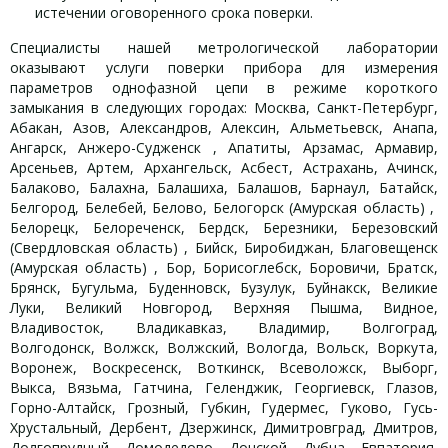
истечении оговоренного срока поверки.
Специалисты нашей метрологической лаборатории
оказывают услуги поверки прибора для измерения
параметров однофазной цепи в режиме короткого
замыкания в следующих городах: Москва, Санкт-Петербург,
Абакан, Азов, Александров, Алексин, Альметьевск, Анапа,
Ангарск, Анжеро-Судженск , Апатиты, Арзамас, Армавир,
Арсеньев, Артем, Архангельск, Асбест, Астрахань, Ачинск,
Балаково, Балахна, Балашиха, Балашов, Барнаул, Батайск,
Белгород, Белебей, Белово, Белогорск (Амурская область) ,
Белорецк, Белореченск, Бердск, Березники, Березовский
(Свердловская область) , Бийск, Биробиджан, Благовещенск
(Амурская область) , Бор, Борисоглебск, Боровичи, Братск,
Брянск, Бугульма, Буденновск, Бузулук, Буйнакск, Великие
Луки, Великий Новгород, Верхняя Пышма, Видное,
Владивосток, Владикавказ, Владимир, Волгоград,
Волгодонск, Волжск, Волжский, Вологда, Вольск, Воркута,
Воронеж, Воскресенск, Воткинск, Всеволожск, Выборг,
Выкса, Вязьма, Гатчина, Геленджик, Георгиевск, Глазов,
Горно-Алтайск, Грозный, Губкин, Гудермес, Гуково, Гусь-
Хрустальный, Дербент, Дзержинск, Димитровград, Дмитров,
Долгопрудный, Домодедово, Донской, Дубна, Евпатория,