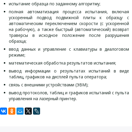
испытание образца по заданному алгоритму;
полная автоматизация процесса испытания, включая
ускоренный подвод подвижной плиты к образцу с
автоматическим переключением скорости (с ускоренной
на рабочую), а также быстрый (автоматический) возврат
траверсы в исходное положение после разрушения
образца;
ввод данных и управление с клавиатуры в диалоговом
режиме;
математическая обработка результатов испытания;
вывод информации о результатах испытаний в виде
таблиц, графиков на дисплей пульта оператора;
связь с внешними устройствами (ЭВМ);
вывод протоколов, таблиц и графиков испытаний с пульта
управления на лазерный принтер.
Задать вопрос
Технические характеристики
Комплект поставки ДТС-06-50-50:
Дополнительные принадлежности ДТС-06-50-50:
ДТС-06-50-50:
Для того, что бы наш специалист связался с Вами, пожалуйста,
Вид испытания:
Испытательный пресс ДТС 06-50 с пультом оператора
Программно-технический комплекс (компьютер, TFT
сжатие
оставьте Ваши контактные данные
(микропроцессорный блок управления);
монитор, лазерный принтер) со специальным