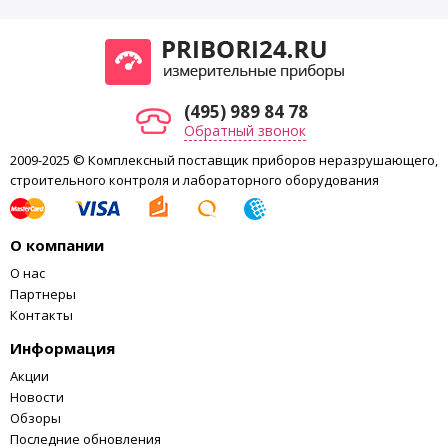
свыше 50 мм – ±0,3
инструкция оператора;
методика поверки.
Высота рабочего пространства (включая ход), не менее, мм:
160
Ширина рабочего пространства, не менее, мм:
250
(495) 989 84 78
Обратный звонок
Габаритные размеры, ВхШхГ, не более, мм:
1400х500х800
2009-2025 © Комплексный поставщик приборов неразрушающего,
Масса, не более, кг:
180
строительного контроля и лабораторного оборудования
Напряжение питания, В:
230±10%
Потребляемая мощность, не более, ВА:
750
О компании
О нас
Партнеры
Контакты
Информация
Акции
Новости
Обзоры
Последние обновления