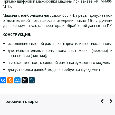
Пример шифровки маркировки машины при заказе: «РГМ-600-
М-1».
Машина с наибольшей нагрузкой 600 кН, предел допускаемой
относительной погрешности измерения силы 1%, с ручным
управлением с пульта оператора и обработкой данных на ПК.
КОНСТРУКЦИЯ
:
исполнение силовой рамы – четырех- или шестиколонное;
две испытательные зоны- зона растяжения (верхняя) и
зона сжатия (нижняя);
высокая жесткость силовой рамы нагружающего модуля;
для установки данной модели требуется фундамент
Задать вопрос
Разрывная гидравлическая машина РГМ-600
Разрывная гидравлическая машина РГМ-600 комплект
Разрывная гидравлическая машина РГМ-600
Свидетельство об утверждении типа СИ
характеристики:
поставки:
принадлежности:
Для того, что бы наш специалист связался с Вами, пожалуйста,
Сертификат об утверждении типа СИ в Республике
оставьте Ваши контактные данные
Беларусь
Наибольшая предельная нагрузка, кН
№
Технические
захваты предназначены для
Похожие товары
Наименование
п/
характеристики,
описание
Сертификат о признании утверждения типа СИ в
Определяемая нагрузка, кН
закрепления и удержания
комплектующих
п
комплектующих
Республике Казахстан
образцов при испытаниях на
Номинальная цена деления единицы наименьшего разряда