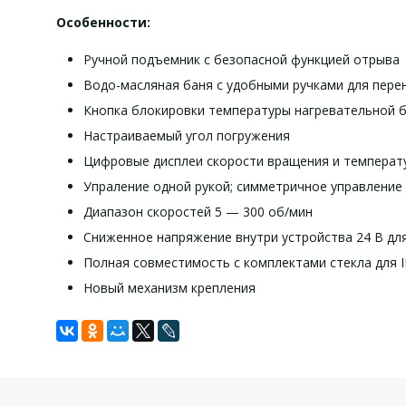
Особенности:
Ручной подъемник с безопасной функцией отрыва
Водо-масляная баня с удобными ручками для пере
Кнопка блокировки температуры нагревательной 
Настраиваемый угол погружения
Цифровые дисплеи скорости вращения и температ
Упраление одной рукой; симметричное управление
Диапазон скоростей 5 — 300 об/мин
Сниженное напряжение внутри устройства 24 В дл
Полная совместимость с комплектами стекла для I
Новый механизм крепления
Задать вопрос
Технические характеристики:
Для того, что бы наш специалист связался с Вами, пожалу
Тип конденсатора
вертика