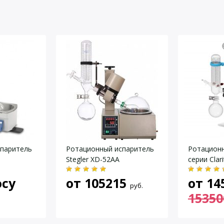
ный ток
 об/мин
ура окр. среды — 180 °C
0 x 345 мм
паритель
Ротационный испаритель
Ротационн
Stegler XD-52AA
серии Clari
C
осу
от
105215
от
14
руб.
15350