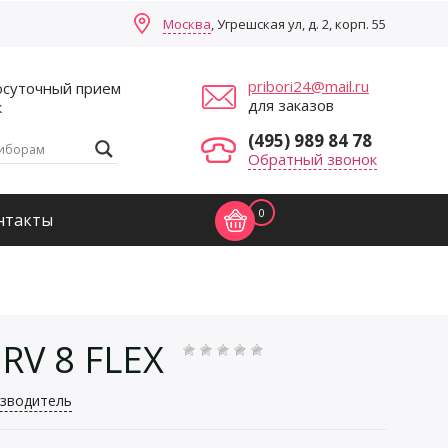
Москва
, Угрешская ул, д. 2, корп. 55
pribori24@mail.ru
осуточный прием
для заказов
к
(495) 989 84 78
Обратный звонок
0
нтакты
RV 8 FLEX
зводитель