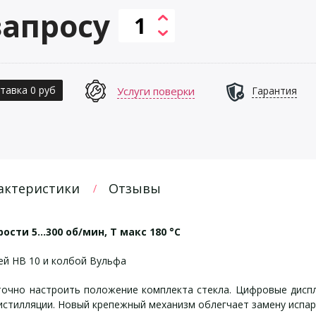
запросу
тавка 0 руб
Услуги поверки
Гарантия
актеристики
Отзывы
ости 5…300 об/мин, Т макс 180 °С
ей HB 10 и колбой Вульфа
точно настроить положение комплекта стекла. Цифровые дисп
стилляции. Новый крепежный механизм облегчает замену испар