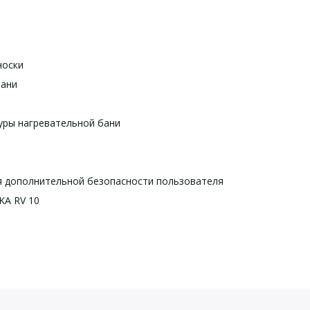
носки
бани
уры нагревательной бани
я дополнительной безопасности пользователя
KA RV 10
йста, оставьте Ваши контактные данные
льный