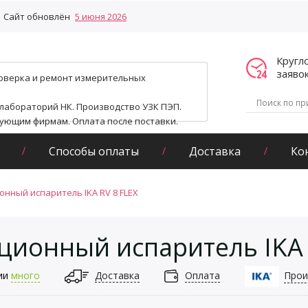
Сайт обновлён
5 июня 2026
Кругл
заяво
поверка и ремонт измерительных
 лабораторий НК. Производство УЗК ПЭП.
гующим фирмам. Оплата после поставки.
Способы оплаты
Доставка
Ко
онный испаритель IKA RV 8 FLEX
ционный испаритель IKA 
ии
много
Доставка
Оплата
Прои