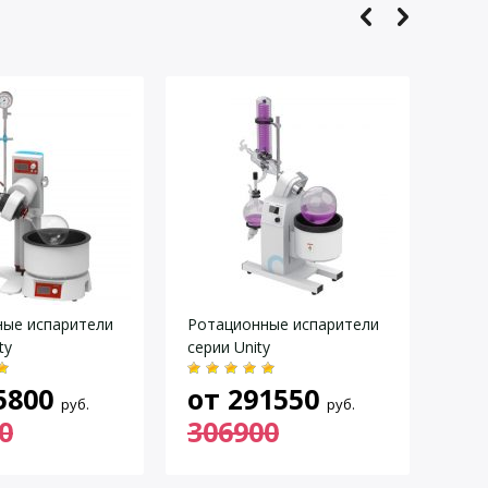
ые испарители
Ротационные испарители
Рота
ty
серии Unity
IKA 
5800
от
291550
50
руб.
руб.
0
306900