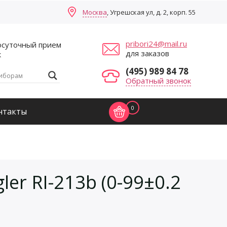
Москва
, Угрешская ул, д. 2, корп. 55
pribori24@mail.ru
осуточный прием
для заказов
к
(495) 989 84 78
Обратный звонок
0
нтакты
er RI-213b (0-99±0.2