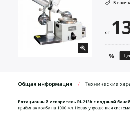
В налич
1
от
Це
Общая информация
Технические хар
Ротационный испаритель RI-213b с водяной бане
приёмная колба на 1000 мл. Новая упрощённая систем