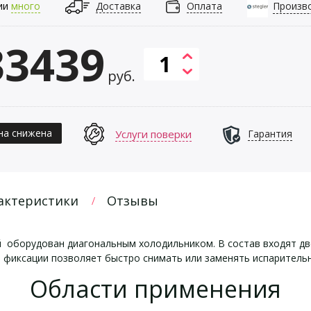
ии
много
Доставка
Оплата
Произв
33439
руб.
на снижена
Услуги поверки
Гарантия
актеристики
Отзывы
й
оборудован диагональным холодильником. В состав входят две
а фиксации позволяет быстро снимать или заменять испаритель
Области применения