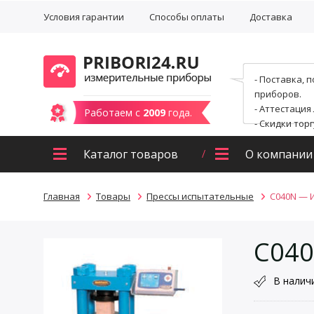
Условия гарантии
Способы оплаты
Доставка
- Поставка, 
приборов.
- Аттестация
Работаем с
2009
года.
- Скидки тор
Каталог товаров
О компании
Главная
Товары
Прессы испытательные
С040N — 
С04
В налич