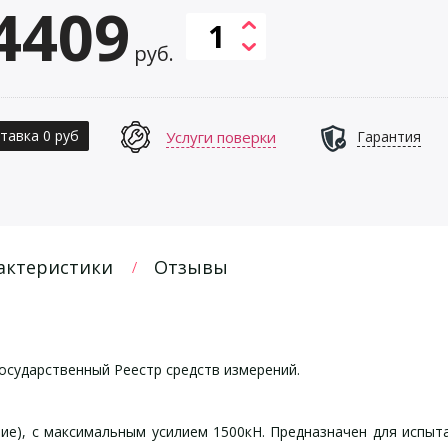
4409
руб.
тавка 0 руб
Услуги поверки
Гарантия
актеристики
Отзывы
осударственный Реестр средств измерений.
тие), с максимальным усилием 1500кН. Предназначен для испыт