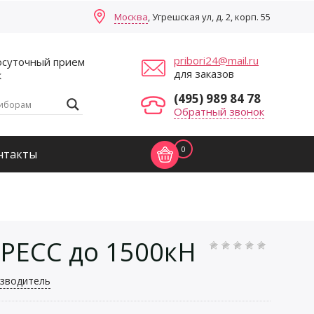
Москва
, Угрешская ул, д. 2, корп. 55
pribori24@mail.ru
осуточный прием
для заказов
к
(495) 989 84 78
Обратный звонок
0
нтакты
ЕСС до 1500кН
зводитель