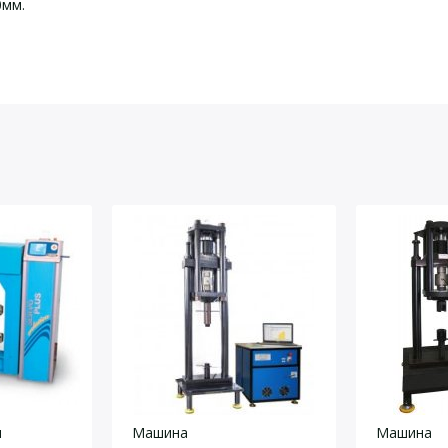
0мм.
йста, оставьте Ваши контактные данные
роной 100 и 150мм.
я
Машина
Машина