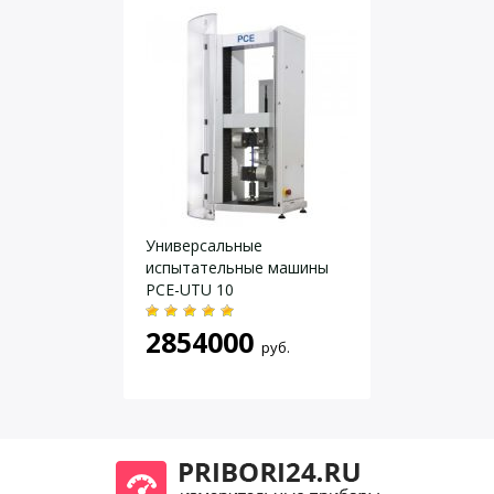
Скорость подачи
испытательного стенда
250 … 500 мм/миндо max. 500 N
Источник питания
230 V AC
Потребление тока
1,5 A
Условия эксплуатации
20 °C / макс. 80 % r.F.
Габарит
430 x 240 x 570 мм
Вес
24,2 кг
Даю согласие на
обработку персональных данных
.
Универсальные
испытательные машины
PCE-UTU 10
2854000
руб.