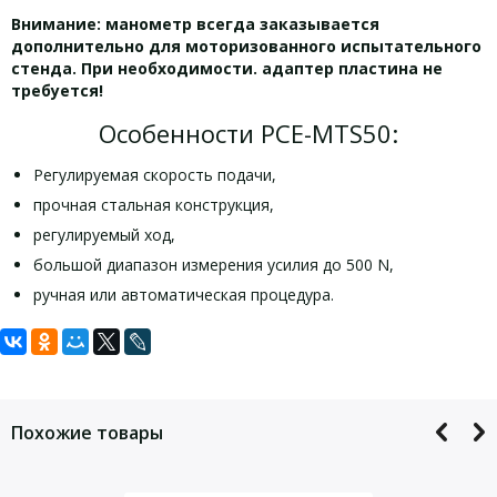
Внимание: манометр всегда заказывается
дополнительно для моторизованного испытательного
стенда. При необходимости. адаптер пластина не
требуется!
Особенности PCE-MTS50:
Регулируемая скорость подачи,
прочная стальная конструкция,
регулируемый ход,
большой диапазон измерения усилия до 500 N,
ручная или автоматическая процедура.
Задать вопрос
Технические характеристики PCE-
Комплект поставки PCE-MTS50:
MTS50:
Для того, что бы наш специалист связался с Вами, пожалуйста,
1 х моторизованный испытательный стенд PCE-MTS50,
оставьте Ваши контактные данные
Похожие товары
1 х Руководство пользователя
Диапазон силы
макс. 500 N (50 кг)
Перемещение
макс. 315 мм
Внимание: измеритель мощности всегда
заказывается дополнительно для моторизованного
50 … 250 мм / мин до макс. 200 N