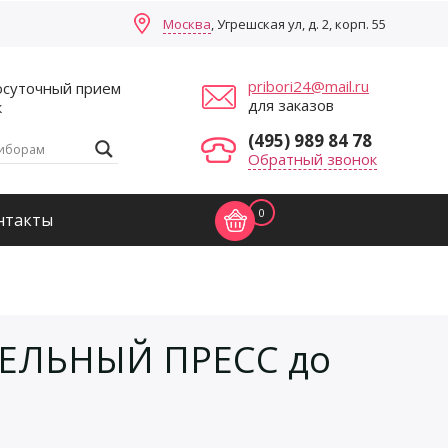
Москва
, Угрешская ул, д. 2, корп. 55
pribori24@mail.ru
осуточный прием
для заказов
к
(495) 989 84 78
Обратный звонок
0
нтакты
ЕЛЬНЫЙ ПРЕСС до