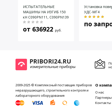
ИСПЫТАТЕЛЬНЫЕ
Установка пове
ДЛЯ
МАШИНЫ НА ИЗГИБ 150
УДС-МГ4
ТИЕ
кН С090РN111, С090РN139
по запр
-
от
636922
03N
.
руб.
П
но
О компа
2009-2025 © Комплексный поставщик приборов
неразрушающего, строительного контроля и
О нас
лабораторного оборудования
Партнеры
Контакты