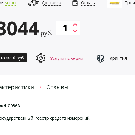
ии
много
Доставка
Оплата
Прои
3044
руб.
тавка 0 руб
Услуги поверки
Гарантия
актеристики
Отзывы
кН С056N
осударственный Реестр средств измерений.