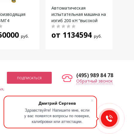
Автоматическая
Маш
роизводящая
испытательная машина на
асф
3МГ4
изгиб 200 кН “высокой
мате
прочности” и
5150
50000
от
1134594
по
стабильности C090PN140,
руб.
руб.
C090PN141
(495) 989 84 78
Обратный звонок
ых
.
Мы в социальных сетях
Дмитрий Сергеев
Здравствуйте! Напишите мне, если
у вас появятся вопросы по поверке,
калибровки или аттестации.