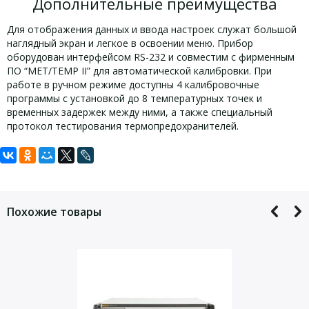
Дополнительные преимущества
Для отображения данных и ввода настроек служат большой
наглядный экран и легкое в освоении меню. Прибор
оборудован интерфейсом RS-232 и совместим с фирменным
ПО “MET/TEMP II” для автоматической калибровки. При
работе в ручном режиме доступны 4 калибровочные
программы с установкой до 8 температурных точек и
временных задержек между ними, а также специальный
протокол тестирования термопредохранителей.
Задать вопрос
Комплект поставки Fluke 9173-A-256:
Технические характеристики Fluke
9173-A-256:
Для того, что бы наш специалист связался с Вами, пожалуйста,
Калибратор Fluke 9173-A-256
оставьте Ваши контактные данные
Похожие товары
Вкладыш 9173-INSA
Fluke 9173-A-256
Шнур питания
Технические характеристики
Кабель интерфейса RS-232
Диапазон
(при температуре
Руководство по началу работы
от 50 до 700 °C†
окружающей среды 23
Руководство пользователя
°C)
Свидетельство о поверке и отметка о поверке
± 0,2 °C: от 50 до 425 °C