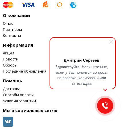
Метод работы
Жидкостно-электрический датчик
компенсатора
О компании
Диапазон работы
±3′
О нас
компенсатора
Партнеры
Метод определения
Абсолютный декодер
Контакты
отсчета
Картридер
нет
Информация
Период работы без
около 8 часов
Акции
подзарядки батареи
Новости
Дмитрий Сергеев
батарея внутренняя (Li-Ion, 5Ah,
Питание
Обзоры
3.7V)
Здравствуйте! Напишите мне,
Последние обновления
если у вас появятся вопросы
Время заряда
4 часа
по поверке, калибровки или
аккумулятора
Помощь
аттестации.
Защищенность
IP66
Доставка
Масса
3.8 кг
Способы оплаты
Масса кейса
2.3 кг
Условия гарантии
Рабочая температура
от –20 °C до +50 °C
Память
10000 строк данных
Мы в социальных сетях
Клавиатура
25 клавиш, буквенно-цифровая
Подсветка
дисплея и клавиатуры
Разрядность дисплея
1″