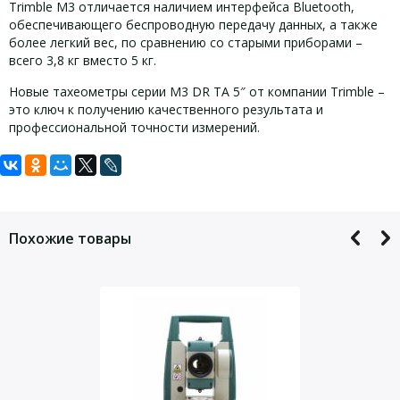
Trimble M3 отличается наличием интерфейса Bluetooth,
обеспечивающего беспроводную передачу данных, а также
более легкий вес, по сравнению со старыми приборами –
всего 3,8 кг вместо 5 кг.
Новые тахеометры серии M3 DR TA 5″ от компании Trimble –
это ключ к получению качественного результата и
профессиональной точности измерений.
Задать вопрос
Стандартная комплектация:
Дальность измерений
500 м
без отражателя
Для того, что бы наш специалист связался с Вами, пожалуйста,
электронный тахеометр Trimble M3 DR TA с трегером,
Дальность измерений
оставьте Ваши контактные данные
3000 м
батарея внутренняя (Li-Ion, 5Ah, 3.7V) (2шт.),
на 1 призму
Похожие товары
Дальность измерений
зарядное устройство для двух батарей ,
500 м
на отражающую пленку
адаптер питания для зарядного устройства,
Точность измерения
5″
кабель интерфейсный (USB A/miniB),
углов
Точность измерения
CD диск с инструкцией по эксплуатации,
расстояний без
±(3+2 ppm)
чехол,
отражателя
транспортировочный кейс.
Точность измерения