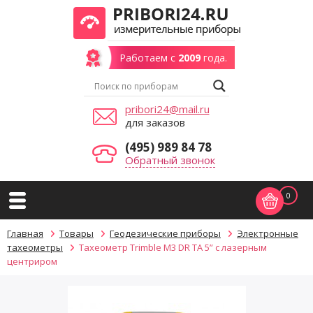
Работаем с
2009
года.
pribori24@mail.ru
для заказов
(495) 989 84 78
Обратный звонок
0
Главная
Товары
Геодезические приборы
Электронные
тахеометры
Тахеометр Trimble M3 DR TA 5” с лазерным
центриром