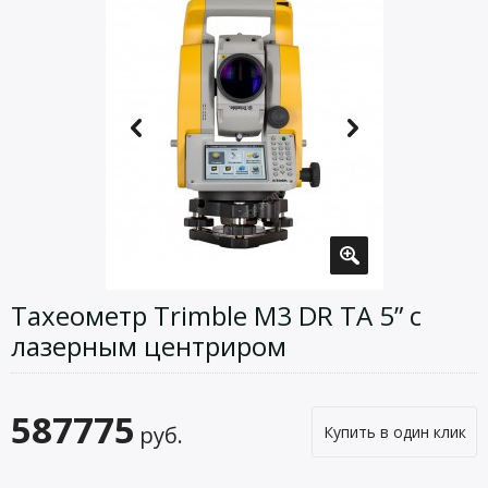
Тахеометр Trimble M3 DR TA 5” с
лазерным центриром
587775
руб.
Купить в один клик