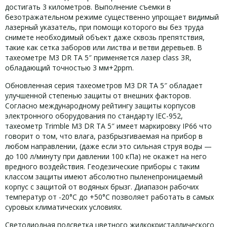
достигать 3 километров. Выполнение съемки в
безотражательном режиме существенно упрощает видимый
лазерный указатель, при помощи которого вы без труда
снимете необходимый объект даже сквозь препятствия,
такие как сетка заборов или листва и ветви деревьев. В
тахеометре M3 DR TA 5″ применяется лазер class 3R,
обладающий точностью 3 мм+2ppm.
Обновленная серия тахеометров М3 DR TA 5″ обладает
улучшенной степенью защиты от внешних факторов.
Согласно международному рейтингу защиты корпусов
электронного оборудования по стандарту IEC-952,
тахеометр Trimble M3 DR TA 5″ имеет маркировку IP66 что
говорит о том, что влага, разбрызгиваемая на прибор в
любом направлении, (даже если это сильная струя воды —
до 100 л/минуту при давлении 100 кПа) не окажет на него
вредного воздействия. Геодезические приборы с таким
классом защиты имеют абсолютно пыленепроницаемый
корпус с защитой от водяных брызг. Диапазон рабочих
температур от -20°С до +50°С позволяет работать в самых
суровых климатических условиях.
Светодиодная подсветка цветного жидкокристаллического