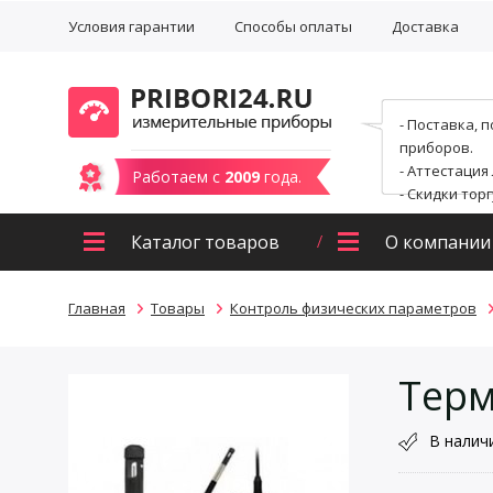
Условия гарантии
Способы оплаты
Доставка
- Поставка, 
приборов.
- Аттестация
Работаем с
2009
года.
- Скидки тор
Каталог товаров
О компании
Главная
Товары
Контроль физических параметров
Терм
В налич