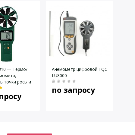
310 — Термо/
Анемометр цифровой TQC
Ане
мометр,
LU8000
ь точки росы и
по запросу
19
ры по мокрому
просу
ру