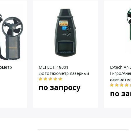
ачения)
ометр
МЕГЕОН 18001
Extech AN
фототахометр лазерный
Гигро/Ане
измерител
по запросу
температу
ический термистор
по за
термомет
сложенном состоянии 185 мм
разложенном состоянии1000
акс. 12 мм
мин.10 мм
60 мм)