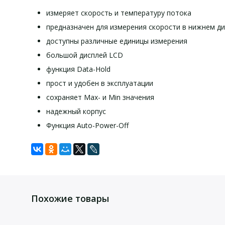
измеряет скорость и температуру потока
предназначен для измерения скорости в нижнем д
доступны различные единицы измерения
большой дисплей LCD
функция Data-Hold
прост и удобен в эксплуатации
сохраняет Max- и Min значения
надежный корпус
Функция Auto-Power-Off
Задать вопрос
Технические характеристики
Комплект поставки:
Рабочие диапазоны:
0,1 … 25,0
Для того, что бы наш специалист связался с Вами, пожалу
1 x анемометр PCE-423 с телескопическим зондом,
— м/сек
20 … 4925
Похожие товары
— ft/мин
0,2 … 48,5
программное обеспечение,
— узлы
0,3 … 90,0
кабель USB,
— км/час
0,2 … 55,8