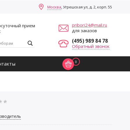
Москва
, Угрешская ул, д. 2, корп. 55
pribori24@mail.ru
осуточный прием
для заказов
к
(495) 989 84 78
Обратный звонок
0
нтакты
зводитель