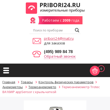
Работаем с
года.
2009
pribori24@mail.ru
для заказов
(495) 989 84 78
Обратный звонок
0
Главная
Товары
Контроль физических параметров
Анемометры
Термоанемометр
Термоанемометр Trotec
BA16WP appSensor с крыльчаткой