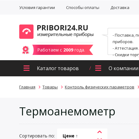
Условия гарантии
Способы оплаты
Доставка
- Поставка, 
приборов.
- Аттестация
Работаем с
2009
года.
- Скидки тор
Каталог товаров
О компании
Главная
Товары
Контроль физических параметров
Термоанемометр
Сортировать по:
Цене ↑