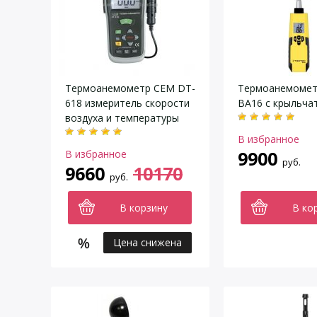
Термоанемометр CEM DT-
Термоанемометр
618 измеритель скорости
BA16 с крыльча
воздуха и температуры
В избранное
9900
В избранное
руб.
9660
10170
руб.
В корзину
В ко
Цена снижена