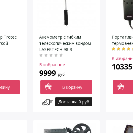
 Trotec
Анемометр с гибким
Портатив
ткой
телескопическим зондом
термоане
LASERTECH 98-3
В избранн
10335
В избранное
9999
руб.
рзину
В корзину
Доставка 0 руб