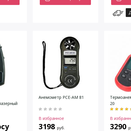
Д
Анемометр PCE-AM 81
Термоане
лазерный
20
В избранное
В избранн
осу
3198
3290
руб.
р