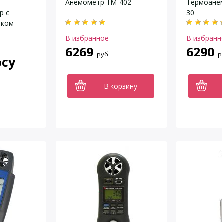
Анемометр TM-402
Термоане
р с
30
иком
В избранное
В избранн
6269
6290
руб.
р
осу
В корзину