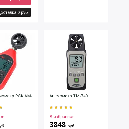
оставка 0 руб
мометр RGK AM-
Анемометр TM-740
ое
В избранное
3848
уб.
руб.