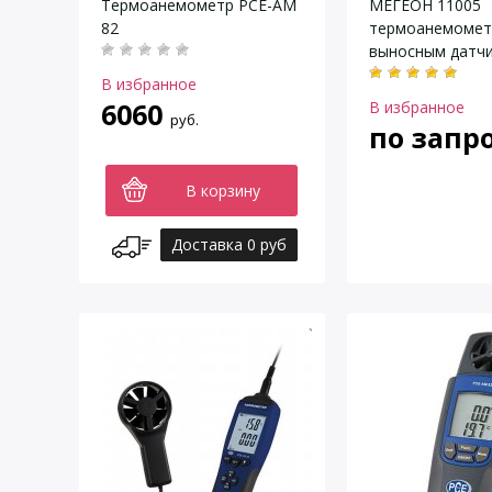
Термоанемометр РСЕ-АМ
МЕГЕОН 11005
82
термоанемомет
выносным датч
В избранное
6060
В избранное
руб.
по запр
В корзину
Доставка 0 руб