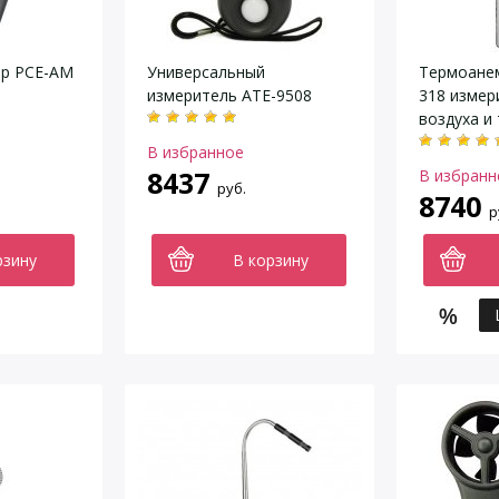
р РСЕ-AM
Универсальный
Термоане
измеритель АТЕ-9508
318 измер
воздуха и
В избранное
8437
В избранн
руб.
8740
р
рзину
В корзину