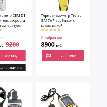
мометр CEM DT-
Термоанемометр Trotec
итель скорости
BA16WP appSensor с
 температуры
крыльчаткой
ое
В избранное
9200
8900
уб.
руб.
В корзину
В корзину
Цена снижена