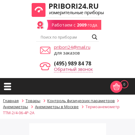
Работаем с
2009
года.
pribori24@mail.ru
для заказов
(495) 989 84 78
Обратный звонок
0
Главная
Товары
Контроль физических параметров
Анемометры
Анемометры в Москве
Термоанемометр
ТТМ-2/4-06-4Р-2А