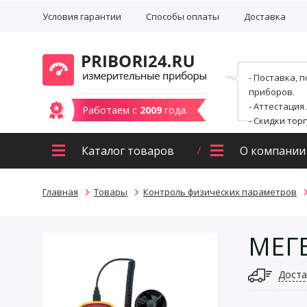
Условия гарантии
Способы оплаты
Доставка
- Поставка, 
приборов.
- Аттестация
Работаем с
2009
года.
- Скидки тор
Каталог товаров
О компании
Главная
Товары
Контроль физических параметров
МЕГЕ
Доста