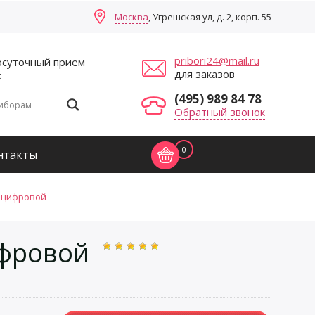
Москва
, Угрешская ул, д. 2, корп. 55
pribori24@mail.ru
осуточный прием
для заказов
к
(495) 989 84 78
Обратный звонок
0
нтакты
 цифровой
фровой