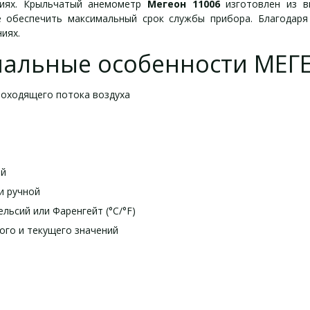
ниях. Крыльчатый анемометр
Мегеон 11006
изготовлен из в
е обеспечить максимальный срок службы прибора. Благодаря
иях.
альные особенности МЕГЕ
роходящего потока воздуха
ой
и ручной
льсий или Фаренгейт (°C/°F)
ого и текущего значений
кие характеристики МЕГЕ
 и аксессуары для МЕГЕОН 