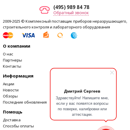
Размеры силовой рамы (включая ход
Набор
(495) 989 84 78
610х700х2750
12
—
1 комплект
—
поршня), мм
инструментов
Обратный звонок
Мощность мотора, кВт
2.1
Техническая
2009-2025 © Комплексный поставщик приборов неразрушающего,
13
—
1 комплект
—
документация
Вес силовой рамы, кг
1250
строительного контроля и лабораторного оборудования
О компании
О нас
Партнеры
Контакты
Информация
Акции
Новости
Дмитрий Сергеев
Обзоры
Здравствуйте! Напишите мне,
Последние обновления
если у вас появятся вопросы
по поверке, калибровки или
Помощь
аттестации.
Доставка
Способы оплаты