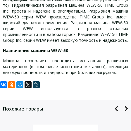
тс). Гидравлическая разрывная машина WEW-50 TIME Group
Inc. проста и надежна в эксплуатации. Разрывная машина
WEW-50 серии WEW производства TIME Group Inc. имеет
широкий диапазон применения. Разрывная машина WEW-50
серии WEW используется в разных отраслях
промышленности и в лабораториях. Разрывная WEW-50 TIME
Group Inc. серии WEW имеет высокую точность и надежность.
Назначение машины WEW-50
Машина позволяет проводить испытания различных
материалов (в том числе испытания металлов), имеющих
высокую прочность и твердость при больших нагрузках.
Задать вопрос
Технические характеристики разрывной машины
Стандартные принадлежности WЕW-50
WEW-50
Для того, что бы наш специалист связался с Вами, пожалуйста,
№
Пункт
Спецификация
Количество
Примечание
оставьте Ваши контактные данные
Максимальная нагрузка, кН
50
1
Силовая рама
—
1
—
Похожие товары
Диапазон измерения нагрузки, %
4%-100% FS
Шкаф
2
—
1
—
Относительная ошибка измерения нагрузки,
управления
x±1%
%
Система