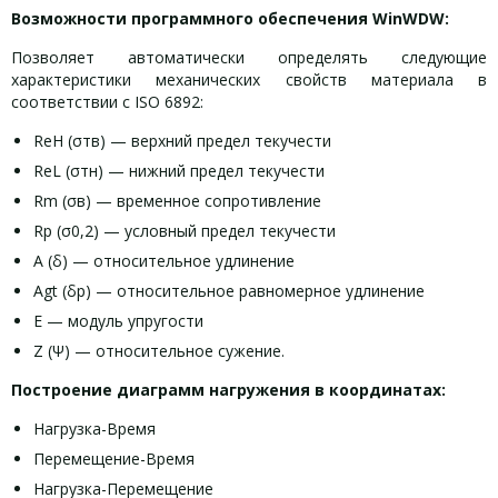
Возможности программного обеспечения WinWDW:
Позволяет автоматически определять следующие
характеристики механических свойств материала в
соответствии с ISO 6892:
ReH (σтв) — верхний предел текучести
ReL (σтн) — нижний предел текучести
Rm (σв) — временное сопротивление
Rp (σ0,2) — условный предел текучести
A (δ) — относительное удлинение
Agt (δp) — относительное равномерное удлинение
E — модуль упругости
Z (Ψ) — относительное сужение.
Построение диаграмм нагружения в координатах:
Нагрузка-Время
Перемещение-Время
Нагрузка-Перемещение