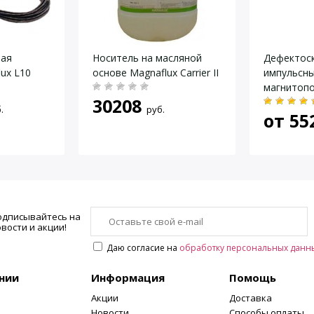
ная
Носитель на масляной
Дефектос
вается при заказе.
ux L10
основе Magnaflux Carrier II
импульсн
магнитоп
30208
(экспертн
.
руб.
от
55
одписывайтесь на
вости и акции!
Даю согласие на
обработку персональных данн
нии
Информация
Помощь
Акции
Доставка
Новости
Способы оплаты