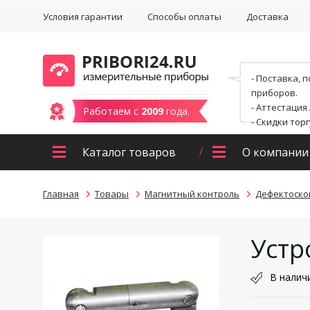
Условия гарантии
Способы оплаты
Доставка
- Поставка, 
приборов.
- Аттестация
Работаем с
2009
года.
- Скидки тор
Каталог товаров
О компании
Главная
Товары
Магнитный контроль
Дефектоско
Устр
В налич