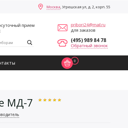
Москва
, Угрешская ул, д. 2, корп. 55
pribori24@mail.ru
осуточный прием
для заказов
к
(495) 989 84 78
Обратный звонок
0
нтакты
е МД-7
зводитель