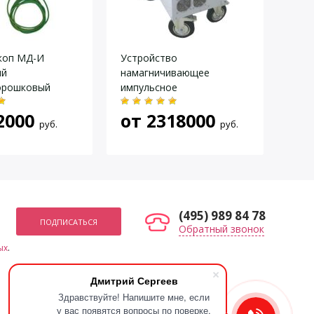
1 шт.
1 к-кт
1 шт.
коп МД-И
Устройство
Эле
ый
намагничивающее
ИНТ
орошковый
импульсное
70
ый УФ комплект)
УНИ-2000/4000
2000
от
2318000
руб.
руб.
(495) 989 84 78
Обратный звонок
ых
.
Мы в социальных сетях
Дмитрий Сергеев
Здравствуйте! Напишите мне, если
у вас появятся вопросы по поверке,