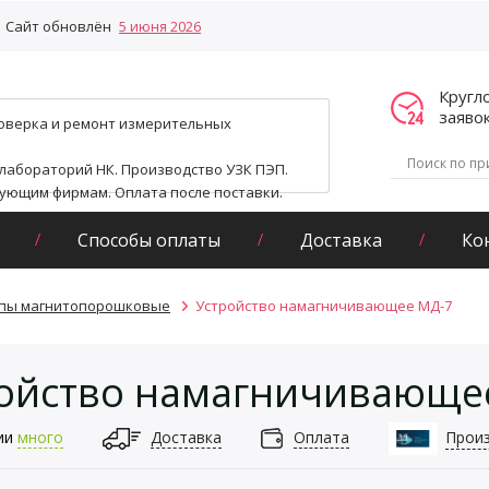
Сайт обновлён
5 июня 2026
Кругл
заяво
поверка и ремонт измерительных
 лабораторий НК. Производство УЗК ПЭП.
гующим фирмам. Оплата после поставки.
Способы оплаты
Доставка
Ко
пы магнитопорошковые
Устройство намагничивающее МД-7
ойство намагничивающе
ии
много
Доставка
Оплата
Прои