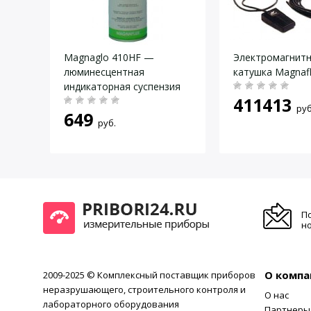
Отвертка
Даю согласие на
обработку персональных данных
.
Средства для проведения МПК
Сумка для переноски
Magnaglo 410HF —
Электромагнит
* — исполнение намагничивающего устройства оговари
ого
люминесцентная
катушка Magnafl
индикаторная суспензия
411413
руб
649
руб.
руб.
П
но
О компа
2009-2025 © Комплексный поставщик приборов
неразрушающего, строительного контроля и
О нас
лабораторного оборудования
Партнеры