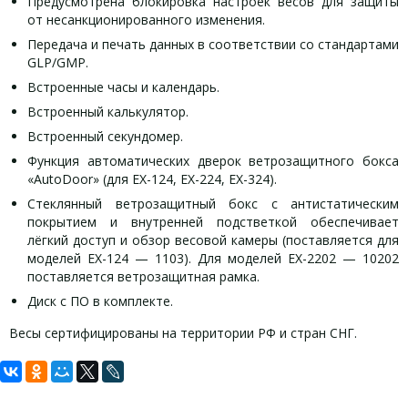
Предусмотрена блокировка настроек весов для защиты
от несанкционированного изменения.
Передача и печать данных в соответствии со стандартами
GLP/GMP.
Встроенные часы и календарь.
Встроенный калькулятор.
Встроенный секундомер.
Функция автоматических дверок ветрозащитного бокса
«AutoDoor» (для EX-124, EX-224, EX-324).
Стеклянный ветрозащитный бокс с антистатическим
покрытием и внутренней подстветкой обеспечивает
лёгкий доступ и обзор весовой камеры (поставляется для
моделей EX-124 — 1103). Для моделей EX-2202 — 10202
поставляется ветрозащитная рамка.
Диск с ПО в комплекте.
Весы сертифицированы на территории РФ и стран СНГ.
Задать вопрос
Комплект педального переключателя.
Название
OHAUS EX124/AD