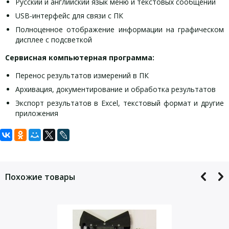
Русский и английский язык меню и текстовых сообщений
USB-интерфейс для связи с ПК
Полноценное отображение информации на графическом
дисплее с подсветкой
Сервисная компьютерная программа:
Перенос результатов измерений в ПК
Архивация, документирование и обработка результатов
Экспорт результатов в Excel, текстовый формат и другие
приложения
Задать вопрос
Виброметр ВИСТ-2.4 характеристики:
Виброметр ВИСТ-2.4 комплект поставки:
Виброметр ВИСТ-2.4 принадлежности:
Для того, что бы наш специалист связался с Вами, пожалуйста,
Блок электронный, чехол
Вибродатчики
Рабочий диапазон частот, Гц
5…500
оставьте Ваши контактные данные
Датчик виброускорения с магнитной платформой
Диапазон измерения виброскорости, мм/с
0,1…200
Похожие товары
Аккумулятор АА (2 шт.)
Диапазон измерения амплитуды, мм
0,02…5
Зарядное устройство
Пределы погрешности измерения виброскорости
±6 / ±0,2
и амплитуды / частоты , %:
Кабель USB
Габаритные размеры электронного блока, мм
147х72х27
Сервисная программа на CD