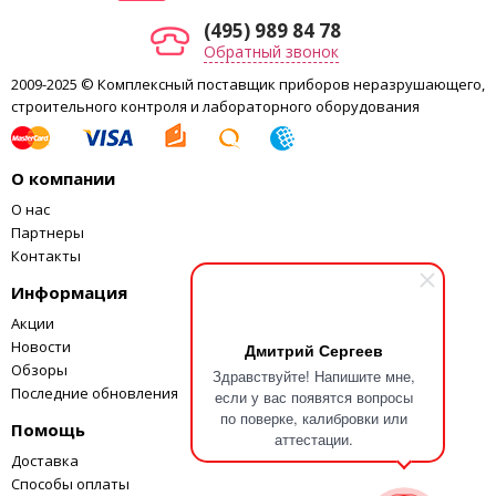
Допустимая относительная
80 %
влажность
(495) 989 84 78
Класс защиты согласно DIN EN
Обратный звонок
IP 21
60529
2009-2025 © Комплексный поставщик приборов неразрушающего,
Разъем RS 232
нет
строительного контроля и лабораторного оборудования
Аналоговый выход
нет
Напряжение
220 — 240 / 100 — 120 V
Частота
50/60 Hz
О компании
Потребляемая мощность
45 W
О нас
Партнеры
Контакты
Информация
Акции
Новости
Дмитрий Сергеев
Обзоры
Здравствуйте! Напишите мне,
Последние обновления
если у вас появятся вопросы
по поверке, калибровки или
Помощь
аттестации.
Доставка
Способы оплаты