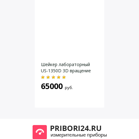
привода
Производимая мощность
10 W
привода
Разрешенное время во вкл.
100 %
состоянии
Скорость мин.(регулируемая)
80 rpm
Диапазон вращающего
0 — 800 rpm
момента
Даю согласие на
обработку персональных данных
.
Индикатор скорости
Диодная линия
Таймер
да
Шейкер лабораторный
Дисплей таймера
Диодная линия
US-1350D 3D вращение
Диапазон устанавливаемого
5 — 50 min
времени
65000
Работа по таймеру и
руб.
Режим работы
непрерывная работа
Фиксация подвижных частей на
нет
встряхивателе
Размеры
270 x 98 x 316 mm
Вес
8.8 kg
Допустимая температура
5 — 50 °C
окружающей среды