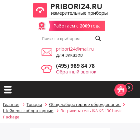
Работаем с
2009
года.
pribori24@mail.ru
для заказов
(495) 989 84 78
Обратный звонок
0
Главная
Товары
Общелабораторное оборудование
Шейкеры лабораторные
Встряхиватель IKA KS 130 basic
Package