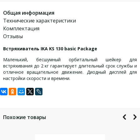
Общая информация
Технические характеристики
Комплектация
Отзывы
Встряхиватель IKA KS 130 basic Package
Маленький, бесшумный орбитальный шейкер для
встряхивания до 2 кг гарантирует длительный срок службы и
отличное вращательное движение. Диодный дисплей для
настройки скорости и времени.
Задать вопрос
Технические характеристики:
Комплект включает:
Для того, что бы наш специалист связался с Вами, пожалуйста,
KS 130 basic
Траектория встряхивания
Орбитальная
оставьте Ваши контактные данные
Диаметр орбиты
4 mm
STICKMAX
Похожие товары
Макс. встряхиваемый вес (с
AS 130.3 Лоток
2.0 kg
платформой)
Потребляемая мощность
45 W