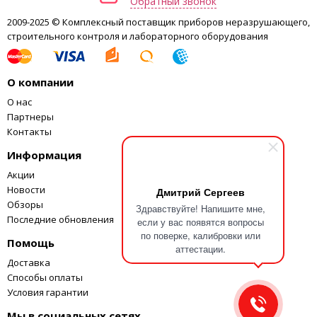
Обратный звонок
5000е
2009-2025 © Комплексный поставщик приборов неразрушающего,
вкл.
строительного контроля и лабораторного оборудования
Пределы допускаемой
от
погрешности в
5000е
эксплуатации, г
до
±2
О компании
20000е
О нас
вкл.
Партнеры
свыше
Контакты
—
20000е
Информация
Среднеквадратическое
не более 1/3 пределов
отклонение (СКО) показаний
Акции
допускаемой
весов при первичной поверке
Новости
Дмитрий Сергеев
погрешности
(эксплуатации)
Обзоры
Здравствуйте! Напишите мне,
Последние обновления
если у вас появятся вопросы
Класс точности по МР МОЗМ №
высокий (II)
по поверке, калибровки или
76 и ГОСТ 24104-2001
Помощь
аттестации.
многократная во всем
Доставка
Выборка массы тары
диапазоне взвешивания
Способы оплаты
Условия гарантии
Калибровка
Внешняя 5кг F2
Мы в социальных сетях
Размер (диаметр) платформы,