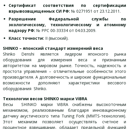
Сертификат соответствия по сертификации
взрывозвщищенных СИ РФ:
№ 0271951 от 23.12.2011.
Разрешение Федеральной службы по
экологическому, технологическому и атомному
надзору РФ:
№ РРС 00-33334 от 04.03.2009.
Класс точности:
II (высокий).
SHINKO – японский стандарт измерений веса
Shinko Denshi является лидером японского рынка
оборудования для измерения веса и признанным
авторитетом на мировом рынке. Точность, надежность и
простота управления – отличительные особенности этого
производителя. А долговечность и широкие функциональные
возможности дополняют характеристики весового
оборудования Shinko.
Технологии весов SHINKO марки ViBRA
Весы SHINKO марки ViBRA снабжены высокоточным
механизмом, реализованным благодаря инновационному
датчику акустического типа Tuning Fork (MMTS-технология).
Этот механизм позволяет осуществлять счетное и
процентное взвешивание, обладает предельной функцией