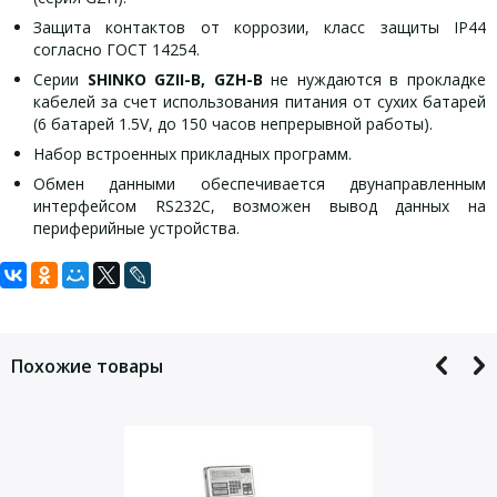
Защита контактов от коррозии, класс защиты IP44
согласно ГОСТ 14254.
Серии
SHINKO GZII-В, GZH-В
не нуждаются в прокладке
кабелей за счет использования питания от сухих батарей
(6 батарей 1.5V, до 150 часов непрерывной работы).
Набор встроенных прикладных программ.
Обмен данными обеспечивается двунаправленным
интерфейсом RS232C, возможен вывод данных на
периферийные устройства.
Задать вопрос
Технические и метрологические характеристики
Дополнительные опции взрывобезопасных
взрывобезопасных весов
весов SHINKO GZH (GZH-B) и SHINKO GZII (GZII-B):
SHINKO GZH (
GZH-B)
и
SHINKO
Для того, что бы наш специалист связался с Вами, пожалуйста,
GZ
I
I (
GZ
I
I-B)
оставьте Ваши контактные данные
GZ-DS — выносная подставка для дисплея.
Похожие товары
Параметр
GZII-12 KCEX
Дополнительные опции взрывобезопасных
весов SHINKO GZH и SHINKO GZII:
Наибольший предел
12000
взвешивания (НПВ), г
GZ-R2 — интерфейс RS-232C (разъем DSUB 25P).
Наименьший предел
GZ-R4 — интерфейс RS-422A (разъем DSUB 25P).
5
взвешивания (НмПВ), г