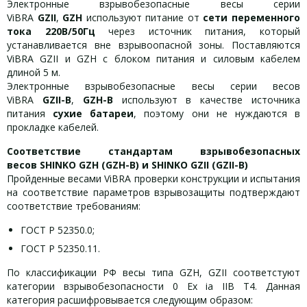
Электронные взрывобезопасные весы серии
ViBRA
GZII
,
GZH
используют питание от
сети переменного
тока 220В/50Гц
через источник питания, который
устанавливается вне взрывоопасной зоны. Поставляются
ViBRA GZII и GZH с блоком питания и силовым кабелем
длиной 5 м.
Электронные взрывобезопасные весы серии весов
ViBRA
GZII-B
,
GZH-B
используют в качестве источника
питания
сухие батареи
, поэтому они не нуждаются в
прокладке кабелей.
Соответствие стандартам взрывобезопасных
весов SHINKO GZH (GZH-B) и SHINKO GZII (GZII-B)
Пройденные весами ViBRA проверки конструкции и испытания
на соответствие параметров взрывозащиты подтверждают
соответствие требованиям:
ГОСТ Р 52350.0;
ГОСТ Р 52350.11.
По классификации РФ весы типа GZH, GZII соответстуют
категории взрывобезопасности 0 Ex ia IIB T4. Данная
категория расшифровывается следующим образом: