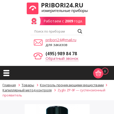
Работаем с
2009
года.
pribori24@mail.ru
для заказов
(495) 989 84 78
Обратный звонок
0
Главная
Товары
Контроль проникающими веществами
Капиллярный метод контроля
Zyglo ZP-9F — суспензионный
проявитель