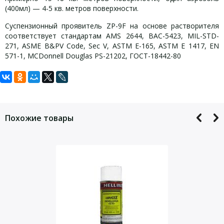
(400мл) — 4-5 кв. метров поверхности.
Суспензионный проявитель ZP-9F на основе растворителя
соответствует стандартам AMS 2644, BAC-5423, MIL-STD-
271, ASME B&PV Code, Sec V, ASTM E-165, ASTM E 1417, EN
571-1, MCDonnell Douglas PS-21202, ГОСТ-18442-80
Задать вопрос
Технические характеристики:
Комплект поставки:
Для того, что бы наш специалист связался с Вами, пожалуйста,
аэрозоль Zyglo ZP-9F 400 мл.
Классификация по отраслевым стандартам
оставьте Ваши контактные данные
Похожие товары
Класс по AMS 2644
Состав, физические и химические свойства
Содержание серы, не более, ppm
Содержание хлоридов, не более, ppm
Содержание фторидов, не более, ppm
3
Плотность, г/см
Цвет
Запах
Защита от воздействий окружающей среды