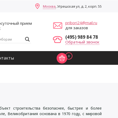
Москва
, Угрешская ул, д. 2, корп. 55
pribori24@mail.ru
осуточный прием
для заказов
к
(495) 989 84 78
Обратный звонок
0
нтакты
бъект строительства безопаснее, быстрее и более
ле, Великобритания основана в 1970 году, с мировой