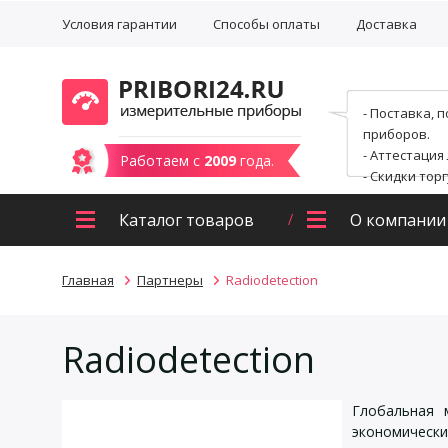
Условия гарантии
Способы оплаты
Доставка
- Поставка, 
приборов.
- Аттестация
Работаем с
2009
года.
- Скидки тор
Каталог товаров
О компании
Главная
Партнеры
Radiodetection
Radiodetection
Глобальная 
экономическ