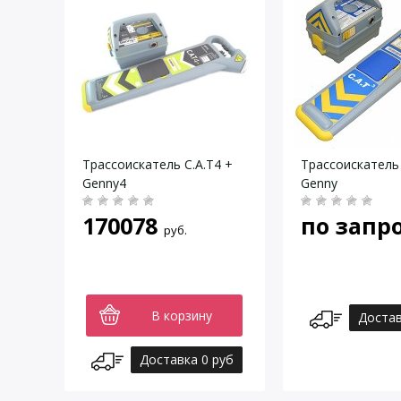
Трассоискатель C.A.T4 +
Трассоискатель
Genny4
Genny
170078
по запр
руб.
В корзину
Достав
Доставка 0 руб