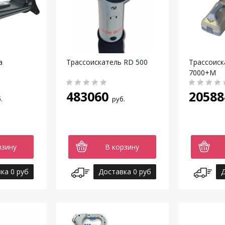
а
Трассоискатель RD 500
Трассоиск
7000+M
483060
20588
.
руб.
рзину
В корзину
ка 0 руб
Доставка 0 руб
Д