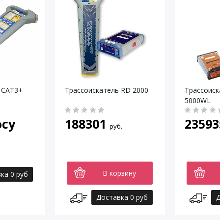
 CAT3+
Трассоискатель RD 2000
Трассоиск
5000WL
осу
188301
23593
руб.
В корзину
ка 0 руб
Доставка 0 руб
Д