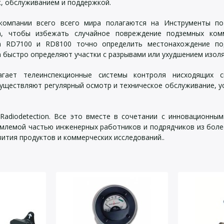
, обслуживанием и поддержкой.
компании всего всего мира полагаются на Инструменты по
ion, чтобы избежать случайное повреждение подземных ко
ion RD7100 и RD8100 точно определить местонахождение п
on быстро определяют участки с разрывами или ухудшением изоля
лагает телеинспекционные системы контроля нисходящих
уществляют регулярный осмотр и техническое обслуживание, у
Radiodetection. Все это вместе в сочетании с инновационны
лемой частью инженерных работников и подрядчиков из более 
ития продуктов и коммерческих исследований..