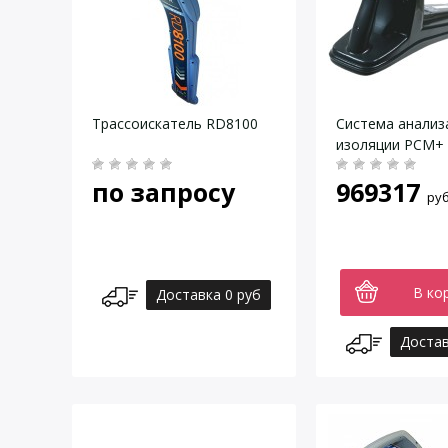
Трассоискатель RD8100
Система анализ
изоляции PCM+
по запросу
969317
руб
В ко
Доставка 0 руб
Достав