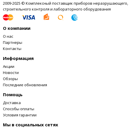
2009-2025 © Комплексный поставщик приборов неразрушающего,
От источника постоянного тока – 24 В ± 10%
строительного контроля и лабораторного оборудования
При работе от аккумулятора через преобразователь
12/24 В – 11 ÷ 16 В
О компании
Потребляемая мощность, не более – 540 Вт
Диапазон рабочих температур окружающей среды -40° ÷
О нас
+50° С
Партнеры
Контакты
Диапазон температур хранения -50° ÷ +40° С
Температура отключения моноблока по перегреву +70° С
Информация
Время работы от заряженного аккумуляторного ИАП на
Акции
максимальной мощности – 28 мин
Новости
Обзоры
Габариты основных частей аппарата:
Последние обновления
Моноблок – ∅120 × 610 мм
Помощь
Блок питания и управления для модификации «0,3 СБК 200
Доставка
СП РК» – 273 × 185 × 157 мм
Способы оплаты
Брелок дистанционного управления для модификации «0,3
Условия гарантии
СБК 200 СП РК» – 50 × 30 × 12 мм
Мы в социальных сетях
Источник автономного питания со встроенной акк.