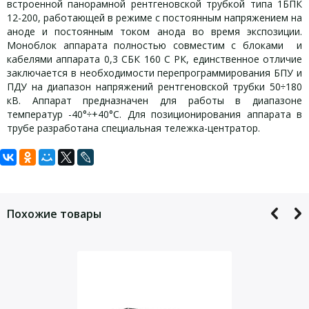
встроенной панорамной рентгеновской трубкой типа 1БПК
12-200, работающей в режиме с постоянным напряжением на
аноде и постоянным током анода во время экспозиции.
Моноблок аппарата полностью совместим с блоками и
кабелями аппарата 0,3 СБК 160 С РК, единственное отличие
заключается в необходимости перепрограммирования БПУ и
ПДУ на диапазон напряжений рентгеновской трубки 50÷180
кВ. Аппарат предназначен для работы в диапазоне
температур -40°÷+40°С. Для позиционирования аппарата в
трубе разработана специальная тележка-центратор.
Задать вопрос
Предельные значения режимов
работы:
Для того, что бы наш специалист связался с Вами, пожалуйста,
оставьте Ваши контактные данные
мощность на аноде рентгеновской трубки – 300 Вт
Похожие товары
анодное напряжение – 200 кВ
анодный ток – 3 мА
В диапазоне 100 кВ – 200 кВ характеристика по мощности
изоваттная с предельным значением на аноде – 300 Вт
Диапазон уставок режимов работы рентгеновской