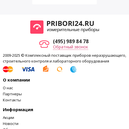
среднего значения
Функции
индикация разрядки
да
батареи
выбор единиц
℃/℉
измерения
память
нет
(495) 989 84 78
комбинированный
тип
Обратный звонок
ЖК
Дисплей
2009-2025 © Комплексный поставщик приборов неразрушающего,
подсветка
да
строительного контроля и лабораторного оборудования
Внешний интерфейс
нет
лопастной,
Тип датчика
О компании
выносного типа
Питание
9В батарея
О нас
Партнеры
размер
170*160*49мм
Габариты
Контакты
вес
240гр
Информация
Акции
Новости