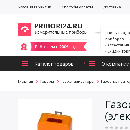
Условия гарантии
Способы оплаты
Доставка
- Поставка, 
приборов.
- Аттестация
Работаем с
2009
года.
- Скидки тор
Каталог товаров
О компании
Главная
Товары
Газоанализаторы
Газоанализато
Газо
(эле