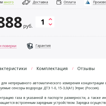
ии
много
Доставка
Оплата
Произв
888
руб.
и поверки
Гарантия
актеристики
Комплектация
Отзывы
 для непрерывного автоматического измерения концентрации 
емые сенсоры водорода: ДТЭ 1-0, 15-3,0(А1) Эприс (Россия).
нтрацию газа в указанной в паспорте размерности, а также 
снащается встроенным зарядным устройством. Зарядка осущест