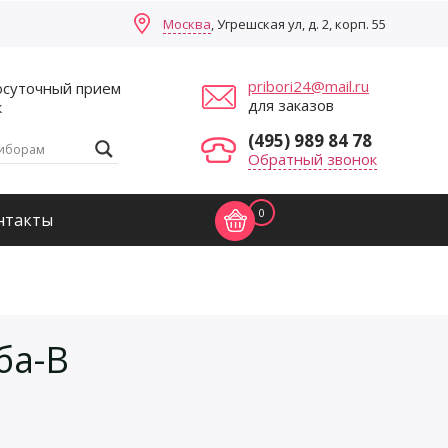
Москва
, Угрешская ул, д. 2, корп. 55
pribori24@mail.ru
осуточный прием
для заказов
к
(495) 989 84 78
Обратный звонок
0
нтакты
ба-В