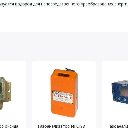
зуется водород для непосредственного преобразования энергии
используемого сенсора
 1 шт.,
йста, оставьте Ваши контактные данные
мальных условиях (н.у.)
ных условиях без пробоотборного
ор оксида
Газоанализатор ИГС-98
Газоанали