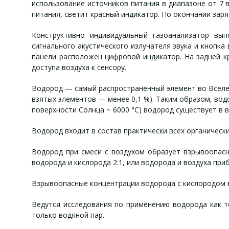
использование источников питания в диапазоне от 7 
питания, светит красный индикатор. По окончании заря
Конструктивно индивидуальный газоанализатор вы
сигнального акустического излучателя звука и кнопк
панели расположен цифровой индикатор. На задней к
доступа воздуха к сенсору.
Водород — самый распространённый элемент во Вселен
взятых элементов — менее 0,1 %). Таким образом, вод
поверхности Солнца ~ 6000 °C) водород существует в 
Водород входит в состав практически всех органически
Водород при смеси с воздухом образует взрывоопас
водорода и кислорода 2:1, или водорода и воздуха при
Взрывоопасные концентрации водорода с кислородом во
Ведутся исследования по применению водорода как т
только водяной пар.