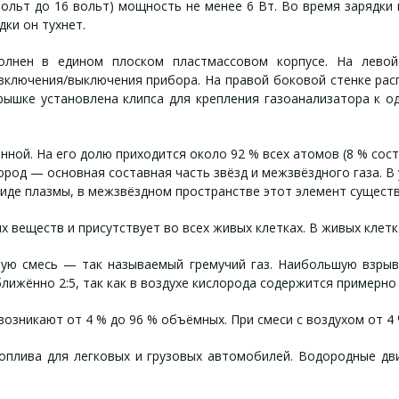
вольт до 16 вольт) мощность не менее 6 Вт. Во время зарядки
дки он тухнет.
полнен в едином плоском пластмассовом корпусе. На лево
а включения/выключения прибора. На правой боковой стенке рас
рышке установлена клипса для крепления газоанализатора к о
ной. На его долю приходится около 92 % всех атомов (8 % сост
ород — основная составная часть звёзд и межзвёздного газа. В
виде плазмы, в межзвёздном пространстве этот элемент существ
х веществ и присутствует во всех живых клетках. В живых клетк
ную смесь — так называемый гремучий газ. Наибольшую взры
ближённо 2:5, так как в воздухе кислорода содержится примерно 
зникают от 4 % до 96 % объёмных. При смеси с воздухом от 4 
оплива для легковых и грузовых автомобилей. Водородные д