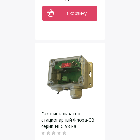
В корзину
Газосигнализатор
стационарный Флора-СВ
серии ИГС-98 на
формальдегид Н2CO
исполнение 011