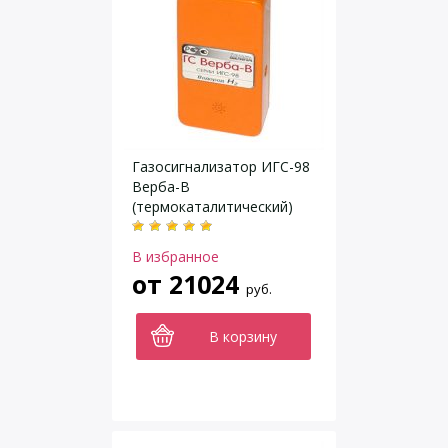
Газосигнализатор ИГС-98
Верба-В
(термокаталитический)
В избранное
от
21024
руб.
В корзину