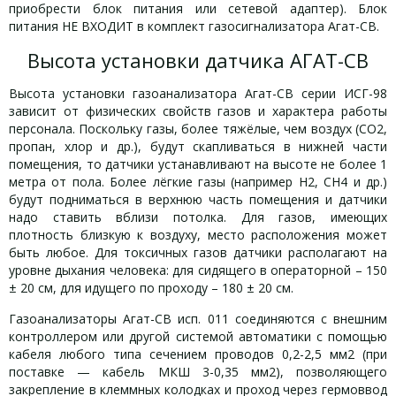
приобрести блок питания или сетевой адаптер). Блок
питания НЕ ВХОДИТ в комплект газосигнализатора Агат-СВ.
Высота установки датчика АГАТ-СВ
Высота установки газоанализатора Агат-СВ серии ИСГ-98
зависит от физических свойств газов и характера работы
персонала. Поскольку газы, более тяжёлые, чем воздух (СО2,
пропан, хлор и др.), будут скапливаться в нижней части
помещения, то датчики устанавливают на высоте не более 1
метра от пола. Более лёгкие газы (например Н2, СН4 и др.)
будут подниматься в верхнюю часть помещения и датчики
надо ставить вблизи потолка. Для газов, имеющих
плотность близкую к воздуху, место расположения может
быть любое. Для токсичных газов датчики располагают на
уровне дыхания человека: для сидящего в операторной – 150
± 20 см, для идущего по проходу – 180 ± 20 см.
Газоанализаторы Агат-СВ исп. 011 соединяются с внешним
контроллером или другой системой автоматики с помощью
кабеля любого типа сечением проводов 0,2-2,5 мм2 (при
поставке — кабель МКШ 3-0,35 мм2), позволяющего
закрепление в клеммных колодках и проход через гермоввод