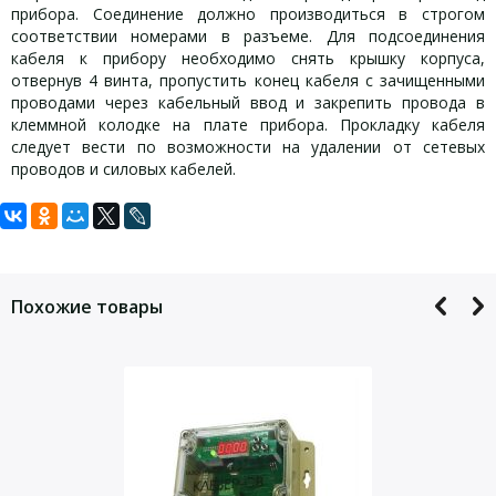
прибора. Соединение должно производиться в строгом
соответствии номерами в разъеме. Для подсоединения
кабеля к прибору необходимо снять крышку корпуса,
отвернув 4 винта, пропустить конец кабеля с зачищенными
проводами через кабельный ввод и закрепить провода в
клеммной колодке на плате прибора. Прокладку кабеля
следует вести по возможности на удалении от сетевых
проводов и силовых кабелей.
Задать вопрос
Технические характеристики Агат-СВ
Комплектация Агат-СВ серии ИГС-98
серии ИГС-98 исполнение 011:
исполнение 011:
Для того, что бы наш специалист связался с Вами, пожалуйста,
оставьте Ваши контактные данные
Агат-СВ (серия ИГС-98) исполнение 011 стационарный
Похожие товары
1. Газосигнализатор
Агат-СВ исполнение 011
газосигнализатор диоксида азота для непрерывного
2. Паспорт
автоматического измерения концентрации диоксида
3. Руководство по эксплуатации (на партию)
азота NO2 (ПДК рабочей зоны)
4. Методика поверки (на партию)
Отбор: диффузионный
Дополнительно, по спец. заказу поставляются:
Количество контролируемых газов и канальность: 1
5. Блок питания 0,25 А для питания газосигнализатора
Тип сенсора: электрохимический
от сети 220 В
Газы: диоксид азота,