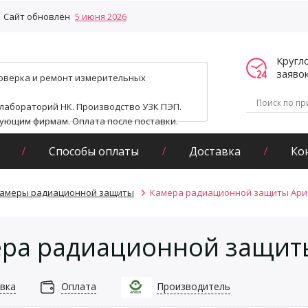
Сайт обновлён
5 июня 2026
Кругл
заяво
поверка и ремонт измерительных
 лабораторий НК. Производство УЗК ПЭП.
гующим фирмам. Оплата после поставки.
Способы оплаты
Доставка
Ко
амеры радиационной защиты
Камера радиационной защиты Арион
ра радиационной защиты
вка
Оплата
Производитель