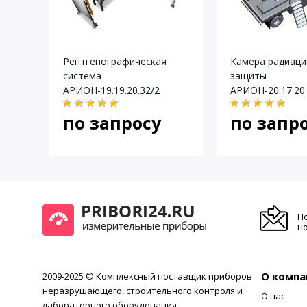
Диапазон регулировки выходного напряжения генерат
Даю согласие на
обработку персональных данных
.
Выходной ток генератора, мА
Металлокерамическая трубка излучателя, тип
й
Рентгенографическая
Камера радиац
Максимальная мощность излучателя, Вт
9.08
система
защиты
Раскрытие поля излучения на предметном столе в нижн
АРИОН-19.19.20.32/2
АРИОН-20.17.20.
Диапазон вертикального перемещения излучателя, мм
составе мобиль
по запросу
по запр
Диаметр предметного стола, мм
лаборатории
Максимальная грузоподъемность стола, кг
П
но
О компа
2009-2025 © Комплексный поставщик приборов
неразрушающего, строительного контроля и
О нас
лабораторного оборудования