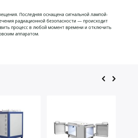
вещения. Последняя оснащена сигнальной лампой-
печения радиационной безопасности — происходит
овить процесс в любой момент времени и отключить
овским аппаратом.
0.07.15.08:
~(220±10%) / (50±1)
3,2
8
менее 1,0
1845 х 900 х 2200
1900
XRG 160-1.6 SI
1600