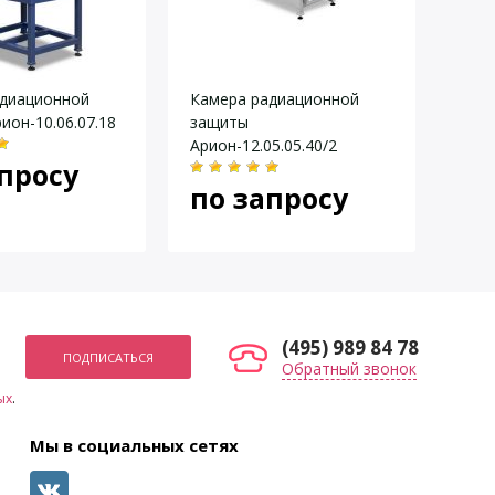
20 ÷ 160
0,2 ÷ 20
MXR-160/21
адиационной
Камера радиационной
Кам
640/1600
ион-10.06.07.18
защиты
защи
d=66/d=500
Арион-12.05.05.40/2
0 ÷ 1000
просу
по
по запросу
350
100
(495) 989 84 78
Обратный звонок
ых
.
Мы в социальных сетях