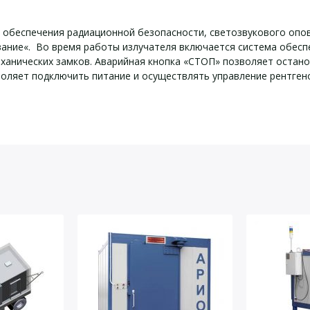
 обеспечения радиационной безопасности, светозвукового опо
вание«. Во время работы излучателя включается система обес
ханических замков. Аварийная кнопка «СТОП» позволяет остан
воляет подключить питание и осуществлять управление рентген
е характеристики Арион-1
йста, оставьте Ваши контактные данные
мкЗв/ч