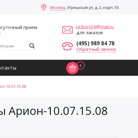
Москва
, Угрешская ул, д. 2, корп. 55
pribori24@mail.ru
осуточный прием
для заказов
к
(495) 989 84 78
Обратный звонок
0
нтакты
-10.07.15.08
 Арион-10.07.15.08