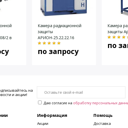
ора, кВ
ионной
Камера радиационной
Камера р
защиты
защиты Ар
ей точке / в верхней точке, мм
08/2 в
АРИОН-25.22.22.16
по за
ной
осу
по запросу
одписывайтесь на
вости и акции!
Даю согласие на
обработку персональных данн
нии
Информация
Помощь
Акции
Доставка