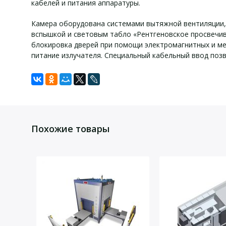
кабелей и питания аппаратуры.
Камера оборудована системами вытяжной вентиляции,
вспышкой и световым табло «Рентгеновское просвечи
блокировка дверей при помощи электромагнитных и ме
питание излучателя. Специальный кабельный ввод поз
Технически
Задать вопрос
Для того, что бы наш специалист связался с Вами, пожалу
Параметры сети переменного тока, В/Гц
Похожие товары
Общая потребляемая мощность, кВт
Толщина свинцового слоя, мм
Мощность дозы на расстоянии 10 см от поверхности, 
Габаритные размеры стенда (Ш х Г х В), мм
Масса стенда в сборе, кг
Генератор высокого напряжения, тип
Максимальная выходная мощность генератора, Вт