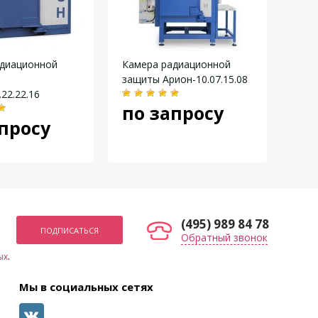
адиационной
Камера радиационной
Кам
защиты Арион-10.07.15.08
защи
22.22.16
по запросу
по
просу
(495) 989 84 78
Обратный звонок
ых
.
Мы в социальных сетях