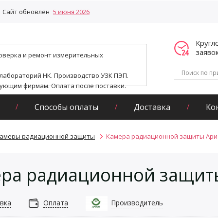
Сайт обновлён
5 июня 2026
Кругл
заяво
поверка и ремонт измерительных
 лабораторий НК. Производство УЗК ПЭП.
гующим фирмам. Оплата после поставки.
Способы оплаты
Доставка
Ко
амеры радиационной защиты
Камера радиационной защиты Арион
ра радиационной защиты
вка
Оплата
Производитель