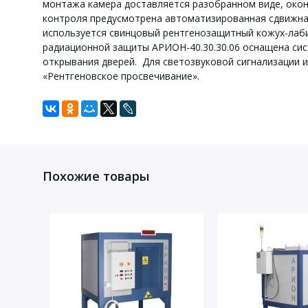
монтажа камера доставляется разобранном виде, окон
контроля предусмотрена автоматизированная сдвижная
используется свинцовый рентгенозащитный кожух-лаб
радиационной защиты АРИОН-40.30.30.06 оснащена си
открывания дверей. Для светозвуковой сигнализации 
«Рентгеновское просвечивание».
Технически
Задать вопрос
Для того, что бы наш специалист связался с Вами, пожалу
Напряжение на аноде рентгеновского аппарата, кВ
Похожие товары
Ток на аноде рентгеновского аппарата при максималь
Толщина свинцового слоя, мм
Мощность дозы на расстоянии 10 см от поверхности, 
Габаритные размеры камеры наружные (Ш х Г х В), мм
Внутренние размеры камеры (Ш х Г х В), мм
Размеры дверного проема (Ш х В), мм
Масса камеры, кг