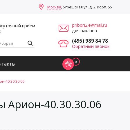
Москва
, Угрешская ул, д. 2, корп. 55
pribori24@mail.ru
осуточный прием
для заказов
к
(495) 989 84 78
Обратный звонок
0
нтакты
-40.30.30.06
 Арион-40.30.30.06