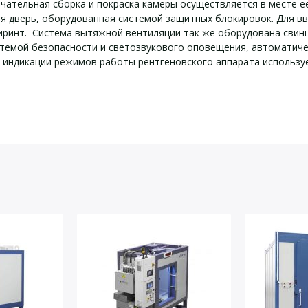
чательная сборка и покраска камеры осуществляется в месте е
 дверь, оборудованная системой защитных блокировок. Для вв
иринт. Система вытяжной вентиляции так же оборудована сви
стемой безопасности и светозвукового оповещения, автоматич
и индикации режимов работы рентгеновского аппарата использу
е характеристики Арион-4
йста, оставьте Ваши контактные данные
ном напряжении, мА
мкЗв/ч