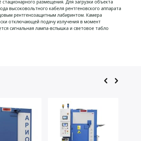
ё стационарного размещения. Для загрузки объекта
ода высоковольтного кабеля рентгеновского аппарата
нцовым рентгенозащитным лабиринтом. Камера
ески отключающей подачу излучения в момент
ется сигнальная лампа-вспышка и световое табло
0.30.30.06:
до 160
до 6
6
менее 1,0
4315 х 3390 х 3150
4000 х 3000 х 2900
1500 х 2000
9 000