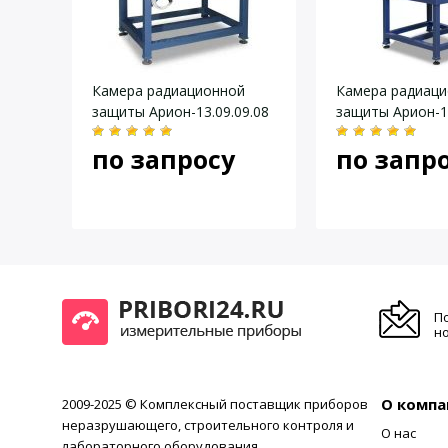
Даю согласие на
обработку персональных данных
.
Камера радиационной
Камера радиац
защиты Арион-13.09.09.08
защиты Арион-10
по запросу
по запр
П
но
О компа
2009-2025 © Комплексный поставщик приборов
неразрушающего, строительного контроля и
О нас
лабораторного оборудования