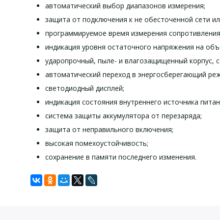
автоматический выбор диапазонов измерения;
защита от подключения к не обесточенной сети ил
программируемое время измерения сопротивления 
индикация уровня остаточного напряжения на объе
ударопрочный, пыле- и влагозащищенный корпус, с
автоматический переход в энергосберегающий реж
светодиодный дисплей;
индикация состояния внутреннего источника питан
система защиты аккумулятора от перезаряда;
защита от неправильного включения;
высокая помехоустойчивость;
сохранение в памяти последнего изменения.
Задать вопрос
Технические характеристики
Свидетельство об утверждении
Значение испытательного напряжения на разомкнутых 
Сертификат об утверждении
Для того, что бы наш специалист связался с Вами, пожалу