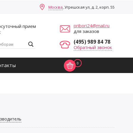
Москва
, Угрешская ул, д. 2, корп. 55
pribori24@mail.ru
осуточный прием
для заказов
к
(495) 989 84 78
Обратный звонок
0
нтакты
зводитель