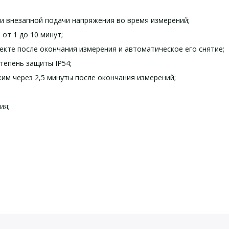
и внезапной подачи напряжения во время измерений;
от 1 до 10 минут;
кте после окончания измерения и автоматическое его снятие;
тепень защиты IP54;
им через 2,5 минуты после окончания измерений;
ия;
гнёздах, В
500, 1000, 2500
йста, оставьте Ваши контактные данные
от 1кОм до 99