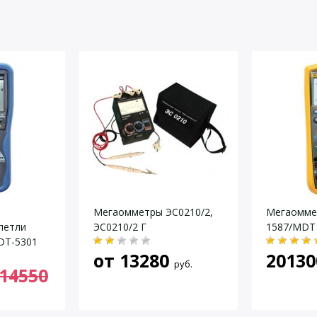
5 емр)
ерении сопротивления
от 10 до 99,9 ГО
от 100 до 300 Г
40-700
ерении переменного напряжения частотой
не более δ = ±(
аккумулятор Ni-
от — 30°С до +
Мегаомметры ЭС0210/2,
Мегаоммет
петли
ЭС0210/2 Г
1587/MDT
DT-5301
от
13280
20130
руб.
14550