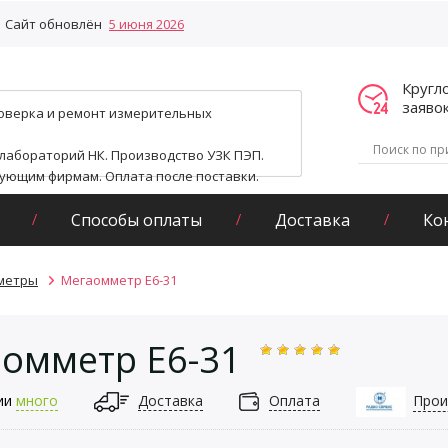
Сайт обновлён
5 июня 2026
Кругл
заяво
поверка и ремонт измерительных
 лабораторий НК. Производство УЗК ПЭП.
гующим фирмам. Оплата после поставки.
Способы оплаты
Доставка
Ко
метры
Мегаомметр Е6-31
омметр Е6-31
ии
много
Доставка
Оплата
Прои