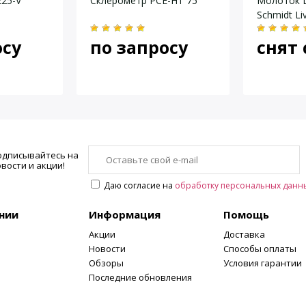
25-V
Склерометр PCE-HT 75
Молоток Ш
0,735 Нм
Schmidt Li
75 Дж)
осу
по запросу
снят 
70 мм … ∞
50 мм … 100 мм
30 мм … ∞
одписывайтесь на
ской наковальне твёрдостью 60 ± 2 HRC:
вости и акции!
74 ± 2
Даю согласие на
обработку персональных данн
нии
Информация
Помощь
Акции
Доставка
7,25 Н
Новости
Способы оплаты
Обзоры
Условия гарантии
Последние обновления
0,260 ± 0,003 Н/мм