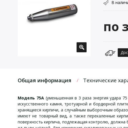
В налич
по 
Дос
Общая информация
Технические хар
Модель 75А
(уменьшенная в 3 раза энергия удара 75
искусственного камня, тротуарной и бордюрной плит
хранящиеся кирпичи, а случайным выборочным образо
имеют не товарный вид, а также перекаленные кирпи
поверхность кирпича, подлежащая контролю, должна 
от пыли щёткой. Для измерения складированных на п