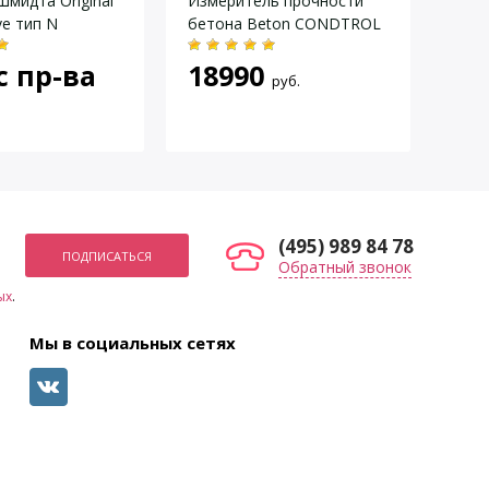
мидта Original
Измеритель прочности
Мол
ve тип N
бетона Beton CONDTROL
Для
Про
с пр-ва
18990
(Скл
руб.
по
(495) 989 84 78
Обратный звонок
ых
.
Мы в социальных сетях