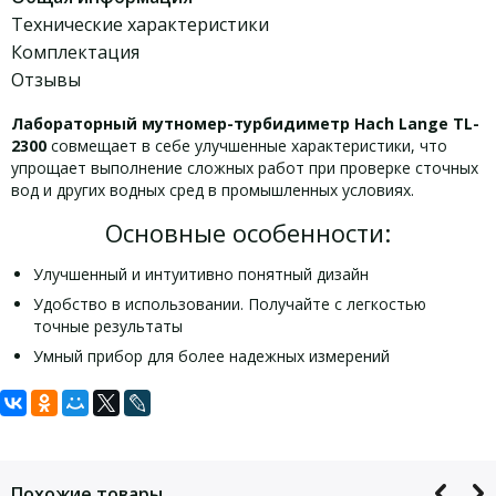
Технические характеристики
Комплектация
Отзывы
Лабораторный мутномер-турбидиметр Hach Lange TL-
2300
совмещает в себе улучшенные характеристики, что
упрощает выполнение сложных работ при проверке сточных
вод и других водных сред в промышленных условиях.
Основные особенности:
Улучшенный и интуитивно понятный дизайн
Удобство в использовании. Получайте с легкостью
точные результаты
Умный прибор для более надежных измерений
Задать вопрос
Технические характеристики HACH
Комплект поставки HACH TL2300:
TL2300:
Для того, что бы наш специалист связался с Вами, пожалуйста,
Мутномер TL2300, силиконовое масло,
оставьте Ваши контактные данные
Похожие товары
ткань для нанесения масла,