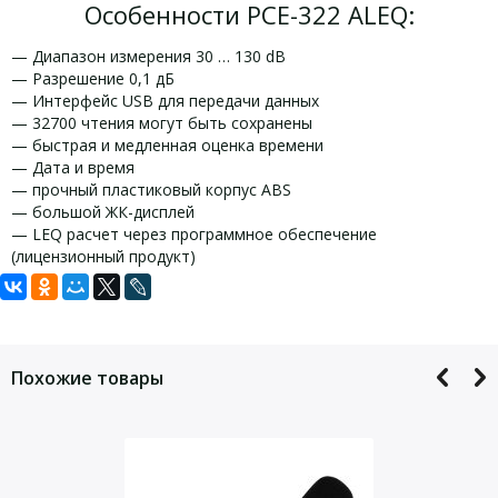
Особенности PCE-322 ALEQ:
— Диапазон измерения 30 … 130 dB
— Разрешение 0,1 дБ
— Интерфейс USB для передачи данных
— 32700 чтения могут быть сохранены
— быстрая и медленная оценка времени
— Дата и время
— прочный пластиковый корпус ABS
— большой ЖК-дисплей
— LEQ расчет через программное обеспечение
(лицензионный продукт)
Задать вопрос
Технические характеристики PCE-322
Комплект поставки PCE-322 ALEQ:
ALEQ:
Для того, что бы наш специалист связался с Вами, пожалуйста,
1 х регистратор данных PCE-322ALEQ
оставьте Ваши контактные данные
Похожие товары
1 x PCE-Soft-LEQ Software ( LEQ расчет) + инструкция +
Низкий 30 … 80 дБ
лицензионный ключ
Диапазоны уровня
Средний 50 … 100 дБ
шума
Высокий 80 … 130 дБ
1 x подавитель шума ветра
Авто 30 … 130 дБ
1 x интерфейсный кабель
Динамический
50 дБ
1 х мини-штатив