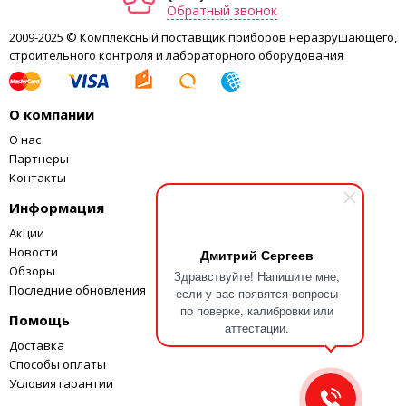
0 … +40 °C, <90 % r.F.
Обратный звонок
эксплуатации
2009-2025 © Комплексный поставщик приборов неразрушающего,
Условия хранения
-10 … +60 °C, 10 … 75 % r.F.
строительного контроля и лабораторного оборудования
9 в блок батареи (прибл. на 30 ч
Оперативное
непрерывной работы)
снабжение
переменного тока
О компании
Габарит
280 x 95 x 45 mm
О нас
Вес
ca. 329 g
Партнеры
Norm
IEC 61672-1 (класс II)
Контакты
Информация
Акции
Новости
Дмитрий Сергеев
Обзоры
Здравствуйте! Напишите мне,
Последние обновления
если у вас появятся вопросы
по поверке, калибровки или
Помощь
аттестации.
Доставка
Способы оплаты
Условия гарантии