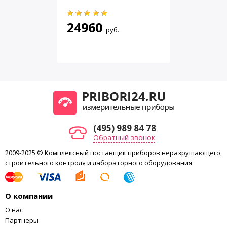
Windows или AKTAKOM Smart Data Monitor
(ASDM) и Aktakom Smart Data Logger (ASDL) для
24960
планшетов и мобильных устройств с ОС Android.
руб.
питание: 6 батареек типа АА 1,5 В
габаритные размеры прибора: 245х68х45 мм
внешний диаметр микрофона: 12,7 мм
масса 489 г
Габаритные размеры в упаковочной таре 145х70х270, вес
0,5 кг.
(495) 989 84 78
Обратный звонок
2009-2025 © Комплексный поставщик приборов неразрушающего,
строительного контроля и лабораторного оборудования
О компании
О нас
Партнеры