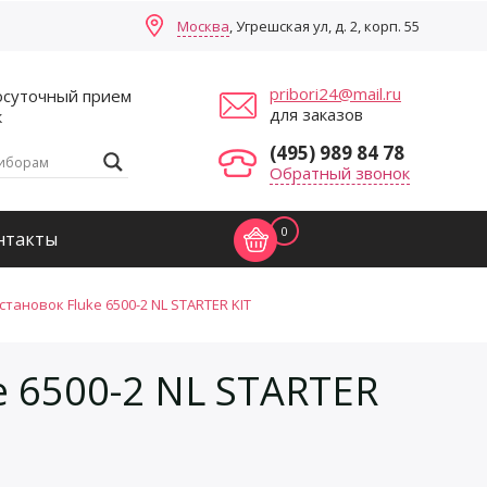
Москва
, Угрешская ул, д. 2, корп. 55
pribori24@mail.ru
осуточный прием
для заказов
к
(495) 989 84 78
Обратный звонок
0
нтакты
тановок Fluke 6500-2 NL STARTER KIT
e 6500-2 NL STARTER