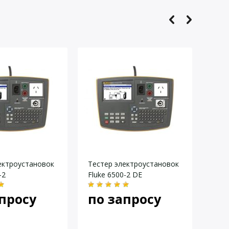
меряет напряжение и частоту сети
ектроустановок
Тестер электроустановок
Тест
-2
Fluke 6500-2 DE
VT-1
просу
по запросу
43