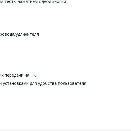
м тесты нажатием одной кнопки
провода/удлинителя
их передачи на ПК
и установками для удобства пользователя
рактеристики Fluke 6500-2 
оставки Fluke 6500-2 NL S