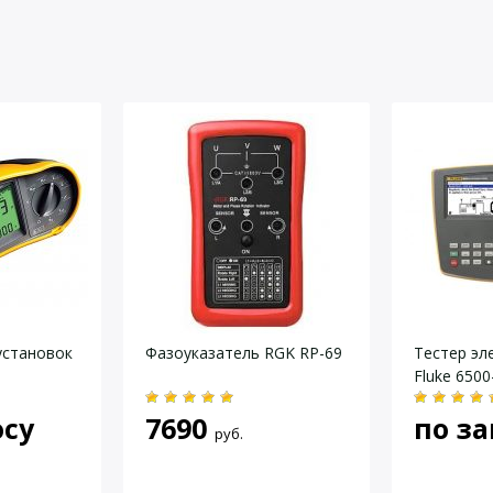
йста, оставьте Ваши контактные данные
 KIT
XTL 100
luke DMS 0702 / PAT
0 В до 264 В
ора
 В
 В
мОм
ц
ие (L-N), не учитывая сопротивление контура (PE), и из
установок
Фазоуказатель RGK RP-69
Тестер эл
0 В до 264 В
Fluke 6500
2% + 3 единицы отсчета)
В ( для модели 6200)
осу
7690
по за
руб.
Ом // 2,2 нФ
 В