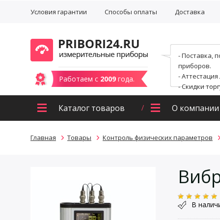
Условия гарантии
Способы оплаты
Доставка
- Поставка, 
приборов.
- Аттестация
Работаем с
2009
года.
- Скидки тор
Каталог товаров
О компании
Главная
Товары
Контроль физических параметров
Вибр
В налич