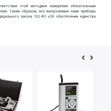
тветствия этой методики измерения обязательным
ения. Таким образом, все выпускаемые нами приборы
дерального закона 102-ФЗ «Об обеспечении единства
ессуары:
я
Обозначение
комплектации
Локальная вибрация
V3
0 Гц
сех типов в автомобиле. Кроме радиометров радона.
•
дБ Wh,
лент,
 10с, Nc, MTVV
ый спектр
1000 Гц
ктавный спектр