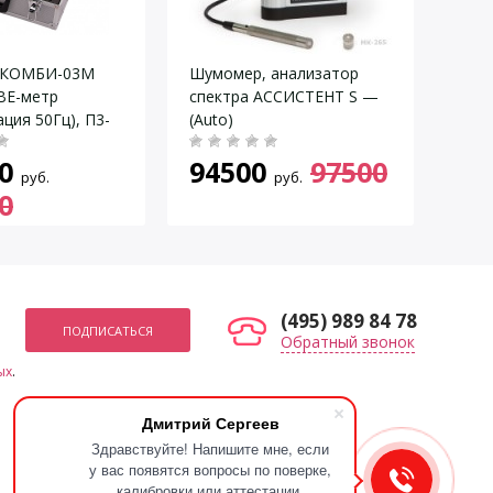
– 1250 Гц
IN всех параметров. Мониторинг
етры измеряются одновременно. Специальные режимы
 КОМБИ-03М
Шумомер, анализатор
Изме
•
ВЕ-метр
спектра АССИСТЕНТ S —
SLT-
ция 50Гц), П3-
тор изменения эквивалентного уровня вектор
(Auto)
серт
ии
ISO
0
94500
97500
по
руб.
руб.
0
•
(495) 989 84 78
Обратный звонок
•
ых
.
•
Мы в социальных сетях
Дмитрий Сергеев
•
Здравствуйте! Напишите мне, если
•
у вас появятся вопросы по поверке,
•
калибровки или аттестации.