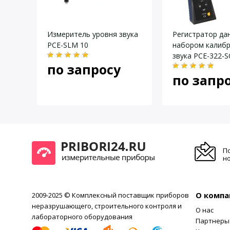
0,8 Гц
Даю согласие на
обработку персональных данных
.
Другое
MAX, 
Соотв
0
Измеритель уровня звука
Регистратор да
для А
PCE-SLM 10
набором калиб
Примечание
звука PCE-322-S
Индик
по запросу
вибра
по запр
П
но
О компа
2009-2025 © Комплексный поставщик приборов
неразрушающего, строительного контроля и
О нас
лабораторного оборудования
Партнеры
Cal