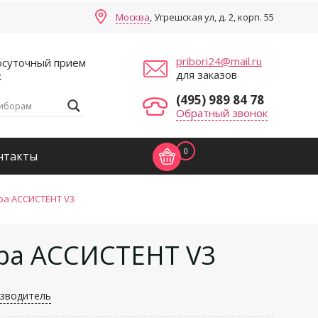
Москва
, Угрешская ул, д. 2, корп. 55
pribori24@mail.ru
осуточный прием
для заказов
к
(495) 989 84 78
Обратный звонок
0
нтакты
ра АССИСТЕНТ V3
тра АССИСТЕНТ V3
зводитель