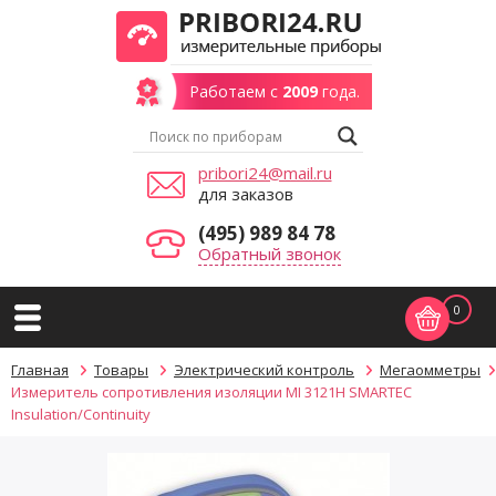
Работаем с
2009
года.
pribori24@mail.ru
для заказов
(495) 989 84 78
Обратный звонок
0
Главная
Товары
Электрический контроль
Мегаомметры
Измеритель сопротивления изоляции MI 3121H SMARTEC
Insulation/Continuity