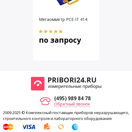
Книга “Measurements on electric installations” на CD
Даю согласие на
обработку персональных данных
.
государственная поверка
Мегаомметр PCE-IT 414
Испытательное напряжение
по запросу
Коэффициент абсорбции DAR
Коэффициент поляризации PI
Непрерывность защитного проводника при токе 200 мA (R200
(495) 989 84 78
Непрерывность защитного проводника при токе 7 мA (R7мА)
Обратный звонок
(непрерывное измерение)
2009-2025 © Комплексный поставщик приборов неразрушающего,
Напряжение
строительного контроля и лабораторного оборудования