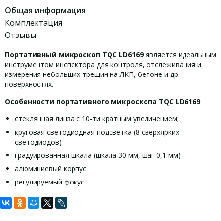
Общая информация
Комплектация
Отзывы
Портативный микроскоп TQC LD6169
является идеальным
инструментом инспектора для контроля, отслеживания и
измерения небольших трещин на ЛКП, бетоне и др.
поверхностях.
Особенности портативного микроскопа TQC LD6169
стеклянная линза с 10-ти кратным увеличением;
круговая светодиодная подсветка (8 сверхярких
светодиодов)
градуированная шкала (шкала 30 мм, шаг 0,1 мм)
алюминиевый корпус
регулируемый фокус
Задать вопрос
Содержимое упаковки портативного микроскопа TQC
LD6169