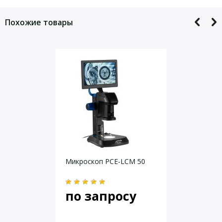
Для того, что бы наш специалист связался с Вами, пожалуйста,
оставьте Ваши контактные данные
портативный микроскоп
Похожие товары
крышка объектива
жесткий кожанный чехол для хранения и транспортировки
Код для заказа
Артикул
Описание
Портативный микроскоп 10X для контроля
LD6169
поверхности TQC LD6169
Даю согласие на
обработку персональных данных
.
Микроскоп PCE-LCM 50
по запросу