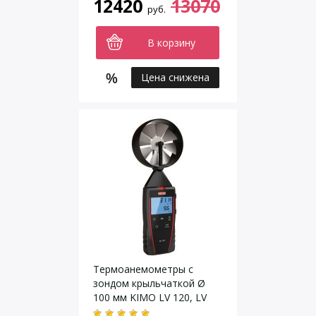
12420
13070
руб.
В корзину
Цена снижена
Термоанемометры c
зондом крыльчаткой Ø
100 мм KIMO LV 120, LV
130