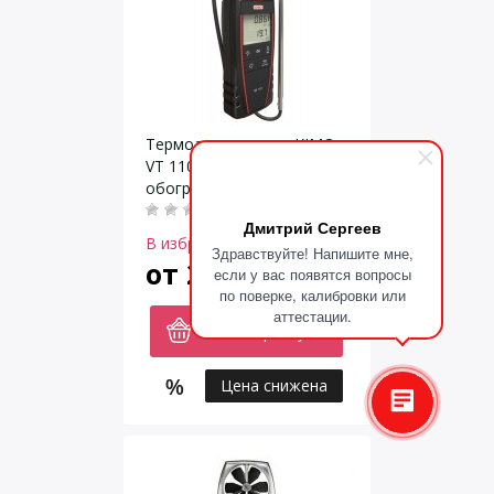
Термоанемометры KIMO
VT 110, VT 115 с
обогреваемой струной
Дмитрий Сергеев
В избранное
Здравствуйте! Напишите мне,
от
21700
если у вас появятся вопросы
руб.
по поверке, калибровки или
аттестации.
В корзину
Цена снижена