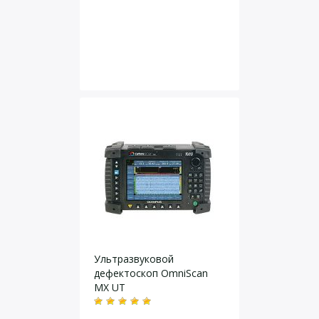
Ультразвуковой
дефектоскоп OmniScan
MX UT